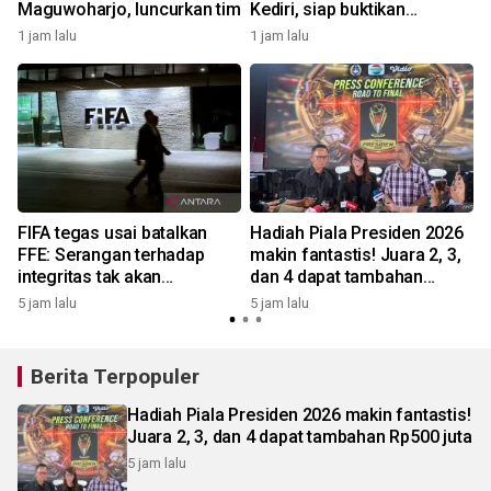
Maguwoharjo, luncurkan tim
Kediri, siap buktikan
ketajaman di musim baru
1 jam lalu
1 jam lalu
6
FIFA tegas usai batalkan
Hadiah Piala Presiden 2026
FFE: Serangan terhadap
makin fantastis! Juara 2, 3,
integritas tak akan
dan 4 dapat tambahan
ditoleransi
Rp500 juta
5 jam lalu
5 jam lalu
Berita Terpopuler
Hadiah Piala Presiden 2026 makin fantastis!
Juara 2, 3, dan 4 dapat tambahan Rp500 juta
5 jam lalu