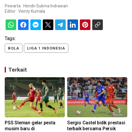
Pewarta : Hendri Sukma Indrawan
Editor :
Vienty Kumala
Tags:
BOLA
LIGA 1 INDONESIA
Terkait
PSS Sleman gelar pesta
Sergio Castel bidik prestasi
,
musim baru di
terbaik bersama Persik