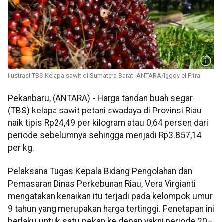
Ilustrasi TBS Kelapa sawit di Sumatera Barat. ANTARA/Iggoy el Fitra
Pekanbaru, (ANTARA) - Harga tandan buah segar
(TBS) kelapa sawit petani swadaya di Provinsi Riau
naik tipis Rp24,49 per kilogram atau 0,64 persen dari
periode sebelumnya sehingga menjadi Rp3.857,14
per kg.
Pelaksana Tugas Kepala Bidang Pengolahan dan
Pemasaran Dinas Perkebunan Riau, Vera Virgianti
mengatakan kenaikan itu terjadi pada kelompok umur
9 tahun yang merupakan harga tertinggi. Penetapan ini
berlaku untuk satu pekan ke depan yakni periode 20–