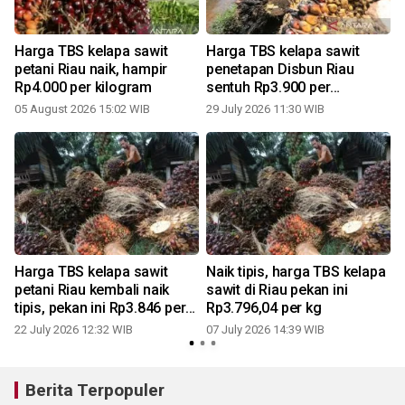
Harga TBS kelapa sawit
Harga TBS kelapa sawit
petani Riau naik, hampir
penetapan Disbun Riau
Rp4.000 per kilogram
sentuh Rp3.900 per
kilogram
05 August 2026 15:02 WIB
29 July 2026 11:30 WIB
0
Harga TBS kelapa sawit
Naik tipis, harga TBS kelapa
k
petani Riau kembali naik
sawit di Riau pekan ini
tipis, pekan ini Rp3.846 per
Rp3.796,04 per kg
kg
22 July 2026 12:32 WIB
07 July 2026 14:39 WIB
Berita Terpopuler