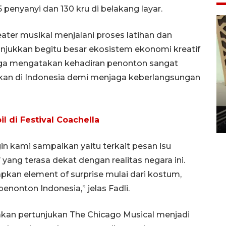
 penyanyi dan 130 kru di belakang layar.
eater musikal menjalani proses latihan dan
unjukkan begitu besar ekosistem ekonomi kreatif
 juga mengatakan kehadiran penonton sangat
jukan di Indonesia demi menjaga keberlangsungan
Penanaman 3000 batang
bakau merah di Dumai
 di Festival Coachella
20 September 2025 12:14 WIB
gin kami sampaikan yaitu terkait pesan isu
 yang terasa dekat dengan realitas negara ini.
kan element of surprise mulai dari kostum,
penonton Indonesia,” jelas Fadli.
akan pertunjukan The Chicago Musical menjadi