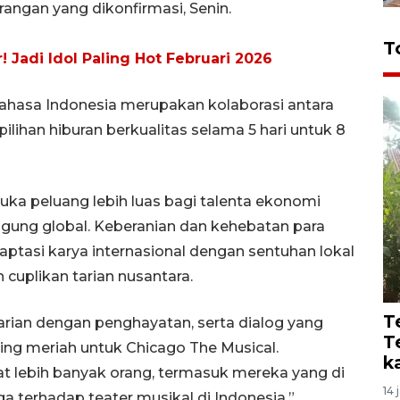
ngan yang dikonfirmasi, Senin.
T
 Jadi Idol Paling Hot Februari 2026
Bahasa Indonesia merupakan kolaborasi antara
lihan hiburan berkualitas selama 5 hari untuk 8
uka peluang lebih luas bagi talenta ekonomi
gung global. Keberanian dan kehebatan para
tasi karya internasional dengan sentuhan lokal
cuplikan tarian nusantara.
T
tarian dengan penghayatan, serta dialog yang
T
ing meriah untuk Chicago The Musical.
k
 lebih banyak orang, termasuk mereka yang di
14 
a terhadap teater musikal di Indonesia,”