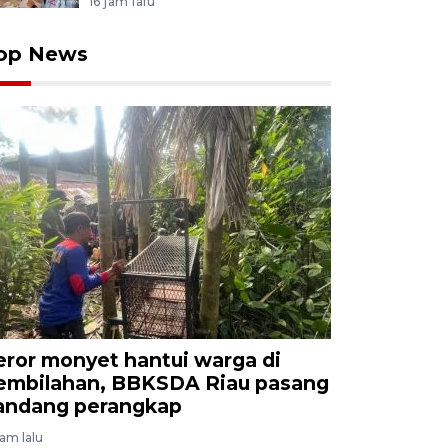
16 jam lalu
op News
eror monyet hantui warga di
embilahan, BBKSDA Riau pasang
andang perangkap
jam lalu