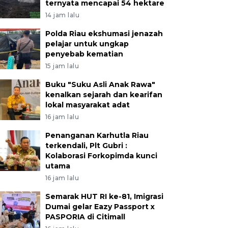
ternyata mencapai 54 hektare
14 jam lalu
Polda Riau ekshumasi jenazah
pelajar untuk ungkap
penyebab kematian
15 jam lalu
Buku "Suku Asli Anak Rawa"
kenalkan sejarah dan kearifan
lokal masyarakat adat
16 jam lalu
Penanganan Karhutla Riau
terkendali, Plt Gubri :
Kolaborasi Forkopimda kunci
utama
16 jam lalu
Semarak HUT RI ke-81, Imigrasi
Dumai gelar Eazy Passport x
PASPORIA di Citimall