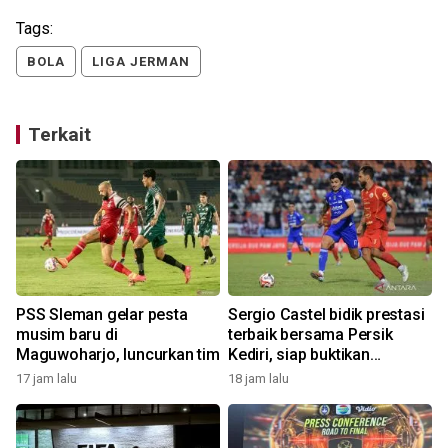
Tags:
BOLA
LIGA JERMAN
Terkait
PSS Sleman gelar pesta
Sergio Castel bidik prestasi
,
musim baru di
terbaik bersama Persik
Maguwoharjo, luncurkan tim
Kediri, siap buktikan
ketajaman di musim baru
17 jam lalu
18 jam lalu
2