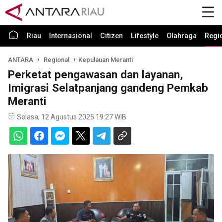
Riau
Internasional
Citizen
Lifestyle
Olahraga
Regi
ANTARA
Regional
Kepulauan Meranti
Perketat pengawasan dan layanan,
Imigrasi Selatpanjang gandeng Pemkab
Meranti
Selasa, 12 Agustus 2025 19:27 WIB