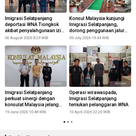
Imigrasi Selatpanjang
Konsul Malaysia kunjungi
deportasi WNA Tiongkok
Imigrasi Selatpanjang,
akibat penyalahgunaan izin
dorong penggunaan jalur
tinggal
legal untuk lindungi PMI
06 August 2026 8:29 WIB
09 July 2026 19:44 WIB
Imigrasi Selatpanjang
Operasi wirawaspada,
i
perkuat sinergi dengan
Imigrasi Selatpanjang
konsulat Malaysia jelang
temukan pelanggaran WNA
Forum Sosek Malindo 2026
19 June 2026 10:48 WIB
10 April 2026 22:20 WIB