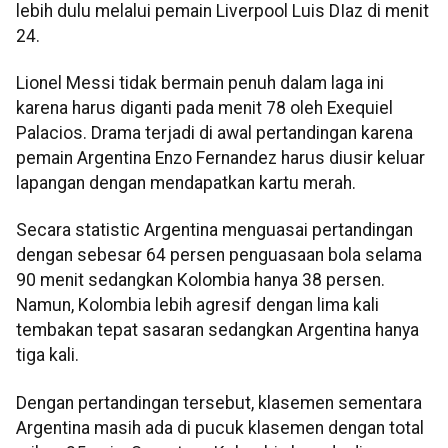
lebih dulu melalui pemain Liverpool Luis DIaz di menit
24.
Lionel Messi tidak bermain penuh dalam laga ini
karena harus diganti pada menit 78 oleh Exequiel
Palacios. Drama terjadi di awal pertandingan karena
pemain Argentina Enzo Fernandez harus diusir keluar
lapangan dengan mendapatkan kartu merah.
Secara statistic Argentina menguasai pertandingan
dengan sebesar 64 persen penguasaan bola selama
90 menit sedangkan Kolombia hanya 38 persen.
Namun, Kolombia lebih agresif dengan lima kali
tembakan tepat sasaran sedangkan Argentina hanya
tiga kali.
Dengan pertandingan tersebut, klasemen sementara
Argentina masih ada di pucuk klasemen dengan total