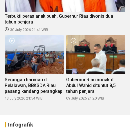
Terbukti peras anak buah, Gubernur Riau divonis dua
tahun penjara
30 July 2026 21:41 WIB
Serangan harimau di
Gubernur Riau nonaktif
Pelalawan, BBKSDA Riau
Abdul Wahid dituntut 8,5
pasang kandang perangkap
tahun penjara
13 July 2026 21:54 WIB
09 July 2026 21:20 WIB
Infografik