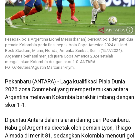
Pesepak bola Argentina Lionel Messi (kanan) berebut bola dengan dua
pemain Kolombia pada final sepak bola Copa America 2024 di Hard
Rock Stadium, Miami, Florida, Amerika Serikat, Senin (15/7/2024).
Argentina berhasil menjadi juara Copa America 2024 setelah
mengalahkan Kolombia dengan skor 1-0. ANTARA
FOTO/Reuters/Agustin Marcarian/nym.
Pekanbaru (ANTARA) - Laga kualifikasi Piala Dunia
2026 zona Conmebol yang mempertemukan antara
Argentina melawan Kolombia berakhir imbang dengan
skor 1-1.
Dipantau Antara dalam siaran daring dari Pekanbaru,
Rabu gol Argentina dicetak oleh pemain Lyon, Thiago
Almada di menit 81, sedangkan Kolombia mencuri gol