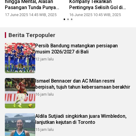
a
hingga Mental, Alasan
Kompany Tekankan
r
Pasangan Tunda Punya
Pentingnya Selisih Gol di
Anak
Grup Berat
17 June 2025 14:45 WIB, 2025
16 June 2025 10:45 WIB, 2025
Berita Terpopuler
Persib Bandung matangkan persiapan
musim 2026/2027 di Bali
12 jam lalu
Ismael Bennacer dan AC Milan resmi
berpisah, tujuh tahun kebersamaan berakhir
16 jam lalu
Aldila Sutjiadi singkirkan juara Wimbledon,
lanjutkan kejutan di Toronto
15 jam lalu