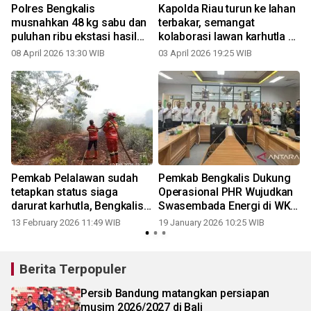
Polres Bengkalis
Kapolda Riau turun ke lahan
musnahkan 48 kg sabu dan
terbakar, semangat
puluhan ribu ekstasi hasil
kolaborasi lawan karhutla di
ungkap jaringan
Bengkalis
08 April 2026 13:30 WIB
03 April 2026 19:25 WIB
Internasional
Pemkab Pelalawan sudah
Pemkab Bengkalis Dukung
tetapkan status siaga
Operasional PHR Wujudkan
darurat karhutla, Bengkalis
Swasembada Energi di WK
menyusul
Rokan
13 February 2026 11:49 WIB
19 January 2026 10:25 WIB
Berita Terpopuler
Persib Bandung matangkan persiapan
musim 2026/2027 di Bali