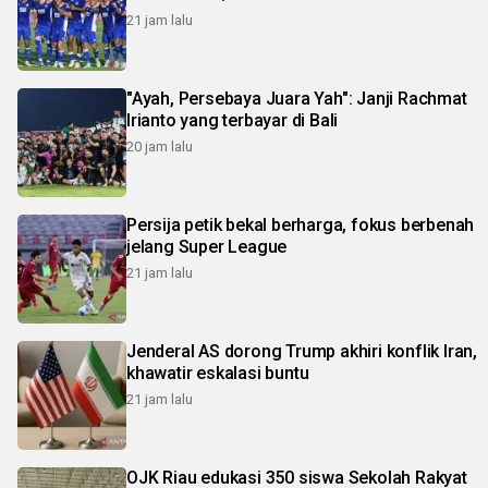
21 jam lalu
"Ayah, Persebaya Juara Yah": Janji Rachmat
Irianto yang terbayar di Bali
20 jam lalu
Persija petik bekal berharga, fokus berbenah
jelang Super League
21 jam lalu
Jenderal AS dorong Trump akhiri konflik Iran,
khawatir eskalasi buntu
21 jam lalu
OJK Riau edukasi 350 siswa Sekolah Rakyat