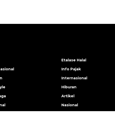
Etalase Halal
nasional
Info Pajak
en
Internasional
yle
Hiburan
aga
Artikel
nal
Nasional