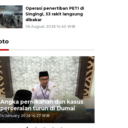
Operasi penertiban PETI di
Singingi, 33 rakit langsung
dibakar
06 August 2026 14:40 WIB
oto
Angka pernikahan dan kasus
Penyalur
perceraian turun di Dumai
musim lib
14 January 2026 14:27 WIB
25 December 