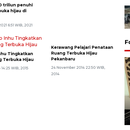
 triliun penuhi
uka hijau di
021 6:51 WIB, 2021
F
Kerawang Pelajari Penataan
Ruang Terbuka Hijau
nhu Tingkatkan
Pekanbaru
 Terbuka Hijau
24 November 2014 22:50 WIB,
 14:25 WIB, 2015
2014
Penanaman 3000 batang
bakau merah di Dumai
20 September 2025 12:14 WIB