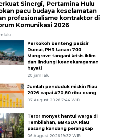
erkuat Sinergi, Pertamina Hulu
okan pacu budaya keselamatan
an profesionalisme kontraktor di
orum Komunikasi 2026
am lalu
Perkokoh benteng pesisir
Dumai, PHR tanam 700
Mangrove tangani krisis iklim
dan lindungi keanekaragaman
hayati
20 jam lalu
Jumlah penduduk miskin Riau
2026 capai 470,80 ribu orang
07 August 2026 7:44 WIB
Teror monyet hantui warga di
Tembilahan, BBKSDA Riau
pasang kandang perangkap
06 August 2026 19:32 WIB