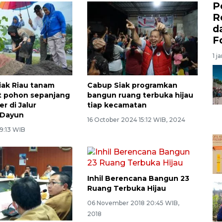
P
R
d
F
1 j
ak Riau tanam
Cabup Siak programkan
it pohon sepanjang
bangun ruang terbuka hijau
er di Jalur
tiap kecamatan
Dayun
16 October 2024 15:12 WIB, 2024
 9:13 WIB
Inhil Berencana Bangun 23
Ruang Terbuka Hijau
06 November 2018 20:45 WIB,
2018