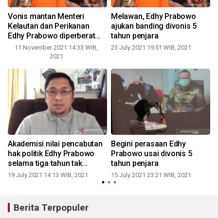
Vonis mantan Menteri
Melawan, Edhy Prabowo
Kelautan dan Perikanan
ajukan banding divonis 5
Edhy Prabowo diperberat
tahun penjara
menjadi 9 tahun penjara
11 November 2021 14:33 WIB,
23 July 2021 19:51 WIB, 2021
1
2021
Akademisi nilai pencabutan
Begini perasaan Edhy
hak politik Edhy Prabowo
Prabowo usai divonis 5
selama tiga tahun tak
tahun penjara
maksimal
19 July 2021 14:13 WIB, 2021
15 July 2021 23:21 WIB, 2021
Berita Terpopuler