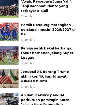
"Ayah, Persebaya Juara Yah":
Janji Rachmat Irianto yang
terbayar di Bali
2 jam lalu
Persib Bandung matangkan
persiapan musim 2026/2027 di
Bali
3 jam lalu
Persija petik bekal berharga,
fokus berbenah jelang Super
League
3 jam lalu
Jenderal AS dorong Trump
akhiri konflik Iran, khawatir
eskalasi buntu
3 jam lalu
AS dan Meksiko perkuat
perburuan pemimpin Kartel
Jalisco New Generation