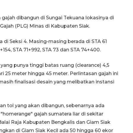
gajah dibangun di Sungai Tekuana lokasinya di
n Gajah (PLG) Minas di Kabupaten Siak.
a di Seksi 4. Masing-masing berada di STA 61
9+154, STA 71+992, STA 73 dan STA 74+400.
yang punya tinggi batas ruang (clearance) 4,5
ri 25 meter hingga 45 meter. Perlintasan gajah ini
sih finalisasi desain yang melibatkan instansi
an tol yang akan dibangun, sebenarnya ada
"homerange" gajah sumatera liar di sekitar
alai Raja Kabupaten Bengkalis dan Giam Siak
angkan di Giam Siak Kecil ada 50 hingga 60 ekor