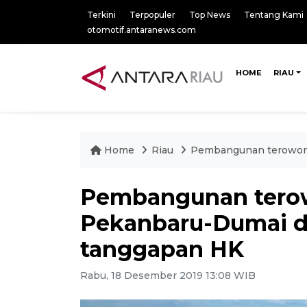
Terkini
Terpopuler
Top News
Tentang Kami
otomotif.antaranews.com
HOME
RIAU
Home
Riau
Pembangunan terowong
Pembangunan terow
Pekanbaru-Dumai di
tanggapan HK
Rabu, 18 Desember 2019 13:08 WIB