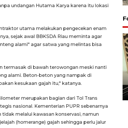
anpa undangan Hutama Karya karena itu lokasi
F
 kontraktor utama melakukan pengecekan enam
ya, sejak awal BBKSDA Riau meminta agar
nteng alami" agar satwa yang melintas bisa
in termasak di bawah terowongan meski nanti
eng alami. Beton-beton yang nampak di
Penanaman 3000 batang
kan kesukaan gajah itu," katanya.
bakau merah di Dumai
20 September 2025 12:14 WIB
ilometer merupakan bagian dari Tol Trans
tegis nasional. Kementerian PUPR sebenarnya
n tidak melalui kawasan konservasi, namun
jelajah (homerange) gajah sehingga perlu jalur