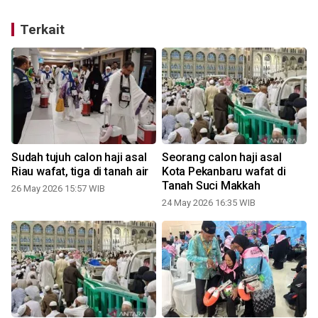
Terkait
Sudah tujuh calon haji asal
Seorang calon haji asal
a
Riau wafat, tiga di tanah air
Kota Pekanbaru wafat di
Tanah Suci Makkah
26 May 2026 15:57 WIB
24 May 2026 16:35 WIB
2