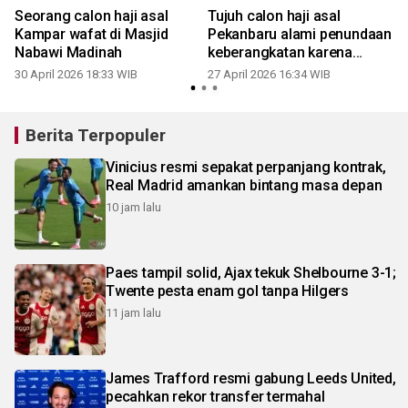
Seorang calon haji asal
Tujuh calon haji asal
Kampar wafat di Masjid
Pekanbaru alami penundaan
Nabawi Madinah
keberangkatan karena
alasan kesehatan
30 April 2026 18:33 WIB
27 April 2026 16:34 WIB
1
Berita Terpopuler
Vinicius resmi sepakat perpanjang kontrak,
Real Madrid amankan bintang masa depan
10 jam lalu
Paes tampil solid, Ajax tekuk Shelbourne 3-1;
Twente pesta enam gol tanpa Hilgers
11 jam lalu
James Trafford resmi gabung Leeds United,
pecahkan rekor transfer termahal