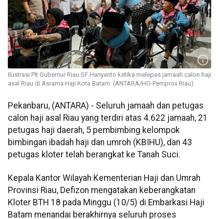
Ilustrasi Plt Gubernur Riau SF Hariyanto ketika melepas jamaah calon haji
asal Riau di Asrama Haji Kota Batam. (ANTARA/HO-Pemprov Riau)
Pekanbaru, (ANTARA) - Seluruh jamaah dan petugas
calon haji asal Riau yang terdiri atas 4.622 jamaah, 21
petugas haji daerah, 5 pembimbing kelompok
bimbingan ibadah haji dan umroh (KBIHU), dan 43
petugas kloter telah berangkat ke Tanah Suci.
Kepala Kantor Wilayah Kementerian Haji dan Umrah
Provinsi Riau, Defizon mengatakan keberangkatan
Kloter BTH 18 pada Minggu (10/5) di Embarkasi Haji
Batam menandai berakhirnya seluruh proses