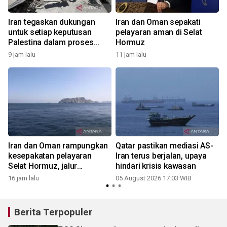
Iran tegaskan dukungan
Iran dan Oman sepakati
untuk setiap keputusan
pelayaran aman di Selat
Palestina dalam proses
Hormuz
negosiasi Gaza
9 jam lalu
11 jam lalu
Iran dan Oman rampungkan
Qatar pastikan mediasi AS-
kesepakatan pelayaran
Iran terus berjalan, upaya
Selat Hormuz, jalur
hindari krisis kawasan
bersyarat
16 jam lalu
05 August 2026 17:03 WIB
Berita Terpopuler