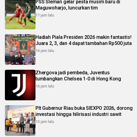
PSS Sleman gelar pesta musim baru di
Maguwoharjo, luncurkan tim
11 jam lalu
Hadiah Piala Presiden 2026 makin fantastis!
Juara 2, 3, dan 4 dapat tambahan Rp500 juta
16 jam lalu
Zhergova jadi pembeda, Juventus
tumbangkan Chelsea 1-0 di Hong Kong
16 jam lalu
Plt Gubernur Riau buka SIEXPO 2026, dorong
investasi hingga hilirisasi industri sawit
13 jam lalu