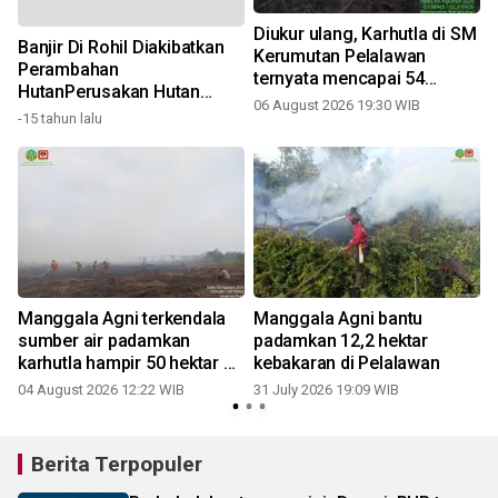
Diukur ulang, Karhutla di SM
Banjir Di Rohil Diakibatkan
Kerumutan Pelalawan
Perambahan
a
ternyata mencapai 54
HutanPerusakan Hutan
hektare
06 August 2026 19:30 WIB
3
Akibatkan Banjir Di Rohil
-15 tahun lalu
Manggala Agni terkendala
Manggala Agni bantu
sumber air padamkan
padamkan 12,2 hektar
karhutla hampir 50 hektar di
kebakaran di Pelalawan
2
Riau
04 August 2026 12:22 WIB
31 July 2026 19:09 WIB
Berita Terpopuler