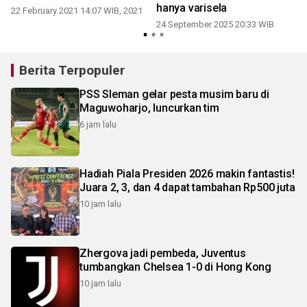
hanya varisela
22 February 2021 14:07 WIB, 2021
24 September 2025 20:33 WIB
Berita Terpopuler
PSS Sleman gelar pesta musim baru di
Maguwoharjo, luncurkan tim
6 jam lalu
Hadiah Piala Presiden 2026 makin fantastis!
Juara 2, 3, dan 4 dapat tambahan Rp500 juta
10 jam lalu
Zhergova jadi pembeda, Juventus
tumbangkan Chelsea 1-0 di Hong Kong
10 jam lalu