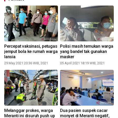
Percepat vaksinasi, petugas
Polisi masih temukan warga
jemput bola ke rumah warga
yang bandel tak gunakan
lansia
masker
29 May 2021 20:36 WIB, 2021
05 April 2021 18:19 WIB, 2021
i
Melanggar prokes, warga
Dua pasien suspek cacar
Meranti ini disuruh push up
monyet di Meranti negatif,