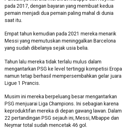
pada 2017, dengan bayaran yang membuat kedua
pemain menjadi dua pemain paling mahal di dunia
saat itu.
Empat tahun kemudian pada 2021 mereka menarik
Messi yang memutuskan meninggalkan Barcelona
yang sudah dibelanya sejak usia belia.
Tahun lalu mereka tidak terlalu mulus dalam
mengantarkan PSG ke level tertinggi kompetisi Eropa
namun tetap berhasil mempersembahkan gelar juara
Ligue 1 Prancis.
Musim ini mereka berpeluang besar mengantarkan
PSG menjuarai Liga Champions. Ini sebagian karena
keproduktifan mereka di depan gawang lawan. Dalam
22 pertandingan PSG sejauh ini, Messi, Mbappe dan
Neymar total sudah mencetak 46 gol.