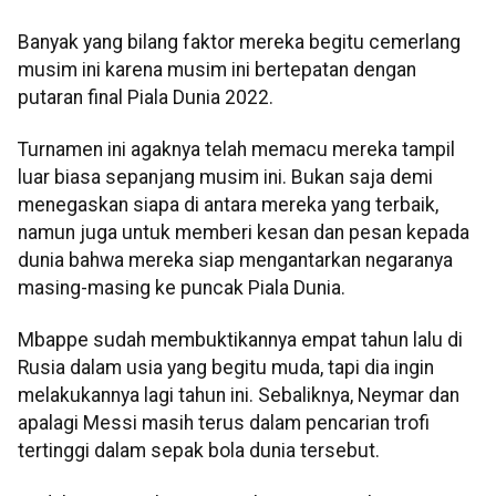
Banyak yang bilang faktor mereka begitu cemerlang
musim ini karena musim ini bertepatan dengan
putaran final Piala Dunia 2022.
Turnamen ini agaknya telah memacu mereka tampil
luar biasa sepanjang musim ini. Bukan saja demi
menegaskan siapa di antara mereka yang terbaik,
namun juga untuk memberi kesan dan pesan kepada
dunia bahwa mereka siap mengantarkan negaranya
masing-masing ke puncak Piala Dunia.
Mbappe sudah membuktikannya empat tahun lalu di
Rusia dalam usia yang begitu muda, tapi dia ingin
melakukannya lagi tahun ini. Sebaliknya, Neymar dan
apalagi Messi masih terus dalam pencarian trofi
tertinggi dalam sepak bola dunia tersebut.