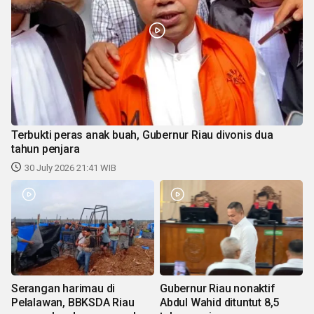
Terbukti peras anak buah, Gubernur Riau divonis dua
tahun penjara
30 July 2026 21:41 WIB
Serangan harimau di
Gubernur Riau nonaktif
Pelalawan, BBKSDA Riau
Abdul Wahid dituntut 8,5