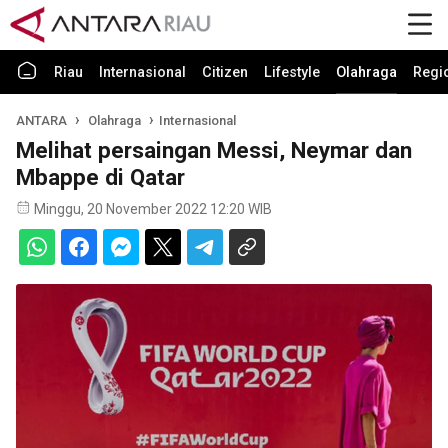
Riau
Internasional
Citizen
Lifestyle
Olahraga
Regi
ANTARA
Olahraga
Internasional
Melihat persaingan Messi, Neymar dan
Mbappe di Qatar
Minggu, 20 November 2022 12:20 WIB