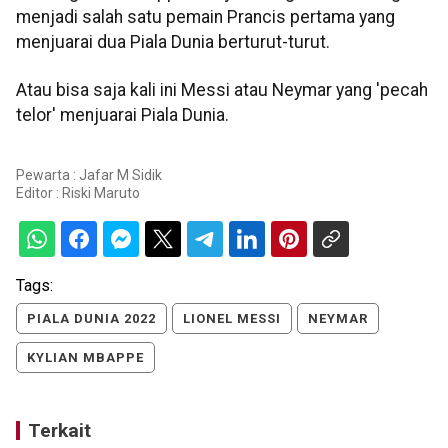
menjadi salah satu pemain Prancis pertama yang
menjuarai dua Piala Dunia berturut-turut.
Atau bisa saja kali ini Messi atau Neymar yang 'pecah
telor' menjuarai Piala Dunia.
Pewarta : Jafar M Sidik
Editor :
Riski Maruto
Tags:
PIALA DUNIA 2022
LIONEL MESSI
NEYMAR
KYLIAN MBAPPE
Terkait