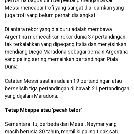
performa bagus dan berpeluang mengantarkan
Messi mencapai trofi yang sangat dia idamkan yang
juga trofi yang belum pernah dia angkat.
Di antara rekor yang dia buru adalah membawa
Argentina memecahkan rekor dunia 37 pertandingan
tak terkalahkan yang dipegang Italia dan menyisihkan
mendiang Diego Maradona sebagai pemain Argentina
yang paling sering memainkan pertandingan Piala
Dunia.
Catatan Messi saat ini adalah 19 pertandingan atau
berselisih tiga pertandingan di bawah 21 pertandingan
yang dijalani Maradona.
Tetap Mbappe atau 'pecah telor'
Sementara itu, berbeda dari Messi, Neymar yang
masih berusia 30 tahun, memiliki paling tidak satu