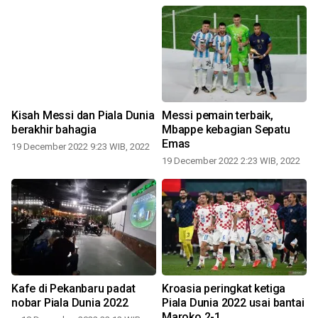
Kisah Messi dan Piala Dunia
Messi pemain terbaik,
berakhir bahagia
Mbappe kebagian Sepatu
Emas
19 December 2022 9:23 WIB, 2022
19 December 2022 2:23 WIB, 2022
Kafe di Pekanbaru padat
Kroasia peringkat ketiga
nobar Piala Dunia 2022
Piala Dunia 2022 usai bantai
Maroko 2-1