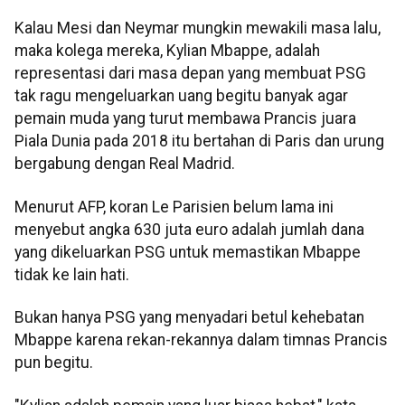
Kalau Mesi dan Neymar mungkin mewakili masa lalu,
maka kolega mereka, Kylian Mbappe, adalah
representasi dari masa depan yang membuat PSG
tak ragu mengeluarkan uang begitu banyak agar
pemain muda yang turut membawa Prancis juara
Piala Dunia pada 2018 itu bertahan di Paris dan urung
bergabung dengan Real Madrid.
Menurut AFP, koran Le Parisien belum lama ini
menyebut angka 630 juta euro adalah jumlah dana
yang dikeluarkan PSG untuk memastikan Mbappe
tidak ke lain hati.
Bukan hanya PSG yang menyadari betul kehebatan
Mbappe karena rekan-rekannya dalam timnas Prancis
pun begitu.