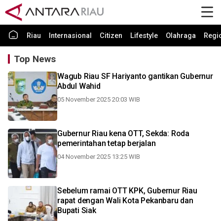
Riau
Internasional
Citizen
Lifestyle
Olahraga
Regi
Top News
Wagub Riau SF Hariyanto gantikan Gubernur
Abdul Wahid
05 November 2025 20:03 WIB
Gubernur Riau kena OTT, Sekda: Roda
pemerintahan tetap berjalan
04 November 2025 13:25 WIB
Sebelum ramai OTT KPK, Gubernur Riau
rapat dengan Wali Kota Pekanbaru dan
Bupati Siak