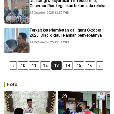
Didatangi Masyarakat TN Tesso Nilo,
Gubernur Riau tegaskan belum ada relokasi
15 October 2025 13:59 WIB
Terkait keterlambatan gaji guru Oktober
2025, Disdik Riau jelaskan penyebabnya
14 October 2025 19:34 WIB
10
11
12
13
14
15
16
Foto