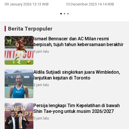
negeri
kota
09 January 2026 15:13 WIB
10 December 2025 14:14 WIB
0
Berita Terpopuler
Ismael Bennacer dan AC Milan resmi
berpisah, tujuh tahun kebersamaan berakhir
4 jam lalu
Aldila Sutjiadi singkirkan juara Wimbledon,
lanjutkan kejutan di Toronto
3 jam lalu
Persija lengkapi Tim Kepelatihan di bawah
Shin Tae-yong untuk musim 2026/2027
5 jam lalu