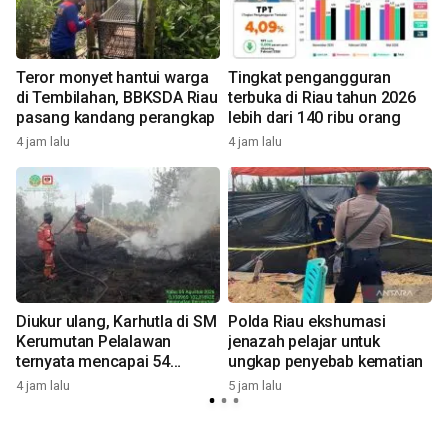
Teror monyet hantui warga
Tingkat pengangguran
di Tembilahan, BBKSDA Riau
terbuka di Riau tahun 2026
pasang kandang perangkap
lebih dari 140 ribu orang
4 jam lalu
4 jam lalu
5
Diukur ulang, Karhutla di SM
Polda Riau ekshumasi
Kerumutan Pelalawan
jenazah pelajar untuk
ternyata mencapai 54
ungkap penyebab kematian
hektare
4 jam lalu
5 jam lalu
6