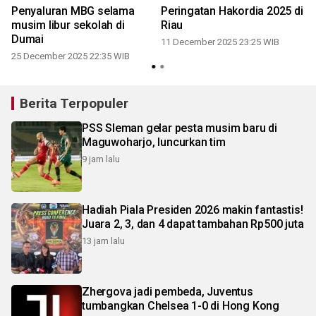
Penyaluran MBG selama
Peringatan Hakordia 2025 di
musim libur sekolah di
Riau
Dumai
11 December 2025 23:25 WIB
25 December 2025 22:35 WIB
Berita Terpopuler
PSS Sleman gelar pesta musim baru di
Maguwoharjo, luncurkan tim
9 jam lalu
Hadiah Piala Presiden 2026 makin fantastis!
Juara 2, 3, dan 4 dapat tambahan Rp500 juta
13 jam lalu
Zhergova jadi pembeda, Juventus
tumbangkan Chelsea 1-0 di Hong Kong