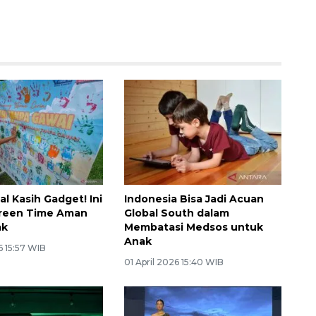
l Kasih Gadget! Ini
Indonesia Bisa Jadi Acuan
creen Time Aman
Global South dalam
ak
Membatasi Medsos untuk
Anak
6 15:57 WIB
01 April 2026 15:40 WIB