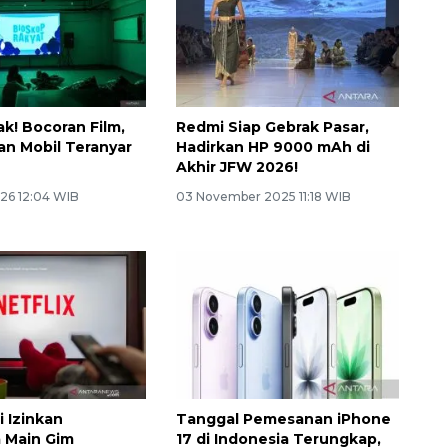
ak! Bocoran Film,
Redmi Siap Gebrak Pasar,
an Mobil Teranyar
Hadirkan HP 9000 mAh di
Akhir JFW 2026!
26 12:04 WIB
03 November 2025 11:18 WIB
i Izinkan
Tanggal Pemesanan iPhone
 Main Gim
17 di Indonesia Terungkap,