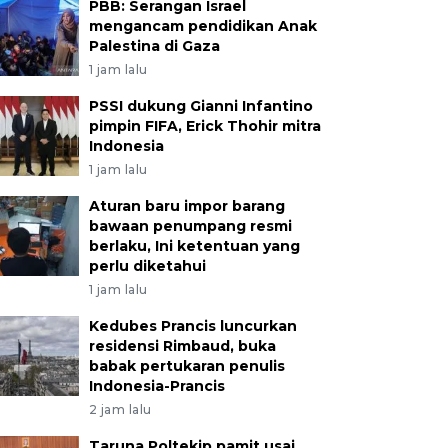
PBB: Serangan Israel
mengancam pendidikan Anak
Palestina di Gaza
1 jam lalu
PSSI dukung Gianni Infantino
pimpin FIFA, Erick Thohir mitra
Indonesia
1 jam lalu
Aturan baru impor barang
bawaan penumpang resmi
berlaku, Ini ketentuan yang
perlu diketahui
1 jam lalu
Kedubes Prancis luncurkan
residensi Rimbaud, buka
babak pertukaran penulis
Indonesia-Prancis
2 jam lalu
Taruna Poltekip pamit usai