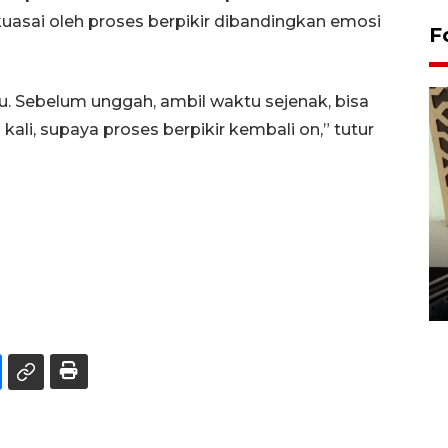
kuasai oleh proses berpikir dibandingkan emosi
F
lu. Sebelum unggah, ambil waktu sejenak, bisa
kali, supaya proses berpikir kembali on,” tutur
Penanaman 3000 batang
bakau merah di Dumai
20 September 2025 12:14 WIB