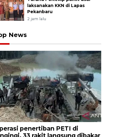
laksanakan KKN di Lapas
Pekanbaru
2 jam lalu
op News
perasi penertiban PETI di
ingingi, 33 rakit langsung dibakar