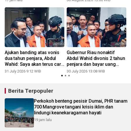
Petroleum
Ajukan banding atas vonis
Gubernur Riau nonaktif
dua tahun penjara, Abdul
Abdul Wahid divonis 2 tahun
Wahid: Saya akan terus cari
penjara dan bayar uang
keadilan
pengganti Rp1,45 miliar
31 July 2026 9:12 WIB
30 July 2026 13:08 WIB
Berita Terpopuler
Perkokoh benteng pesisir Dumai, PHR tanam
700 Mangrove tangani krisis iklim dan
lindungi keanekaragaman hayati
19 jam lalu