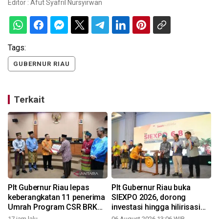
Editor :
Afut Syafril Nursyirwan
Tags:
GUBERNUR RIAU
Terkait
Plt Gubernur Riau lepas
Plt Gubernur Riau buka
a
keberangkatan 11 penerima
SIEXPO 2026, dorong
Umrah Program CSR BRK
investasi hingga hilirisasi
Syariah dan PT Riau
industri sawit
17 jam lalu
06 August 2026 13:06 WIB
0