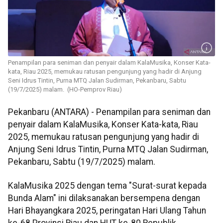
Penampilan para seniman dan penyair dalam KalaMusika, Konser Kata-
kata, Riau 2025, memukau ratusan pengunjung yang hadir di Anjung
Seni Idrus Tintin, Purna MTQ Jalan Sudirman, Pekanbaru, Sabtu
(19/7/2025) malam. (HO-Pemprov Riau)
Pekanbaru (ANTARA) - Penampilan para seniman dan
penyair dalam KalaMusika, Konser Kata-kata, Riau
2025, memukau ratusan pengunjung yang hadir di
Anjung Seni Idrus Tintin, Purna MTQ Jalan Sudirman,
Pekanbaru, Sabtu (19/7/2025) malam.
KalaMusika 2025 dengan tema "Surat-surat kepada
Bunda Alam" ini dilaksanakan bersempena dengan
Hari Bhayangkara 2025, peringatan Hari Ulang Tahun
ke-68 Provinsi Riau dan HUT ke-80 Republik