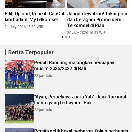
Edit, Upload, Repeat: CapCut
Jangan lewatkan! Tukar poin
kini hadir di MyTelkomsel
dan beragam Promo seru
Telkomsel di Riau
21 July 2026 13:32 WIB
Bhayangkara Run 2026
20 July 2026 16:51 WIB
Berita Terpopuler
Persib Bandung matangkan persiapan
musim 2026/2027 di Bali
23 jam lalu
"Ayah, Persebaya Juara Yah": Janji Rachmat
Irianto yang terbayar di Bali
23 jam lalu
Persija petik bekal berharga, fokus berbenah