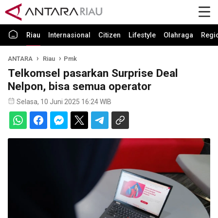
Riau
Internasional
Citizen
Lifestyle
Olahraga
Regi
ANTARA
Riau
Pmk
Telkomsel pasarkan Surprise Deal
Nelpon, bisa semua operator
Selasa, 10 Juni 2025 16:24 WIB