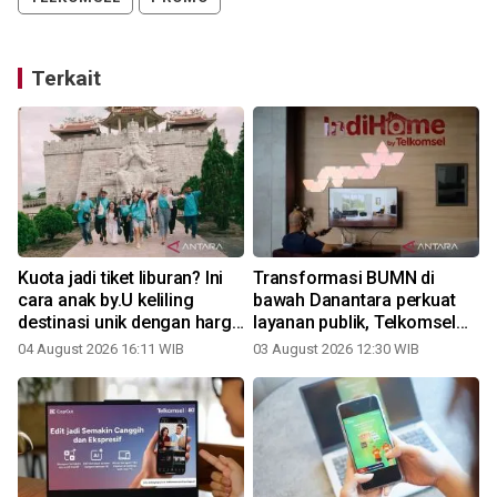
Terkait
Kuota jadi tiket liburan? Ini
Transformasi BUMN di
cara anak by.U keliling
bawah Danantara perkuat
destinasi unik dengan harga
layanan publik, Telkomsel
spesial
tumbuh sehat di semester I
04 August 2026 16:11 WIB
03 August 2026 12:30 WIB
1
2026