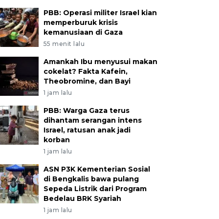
PBB: Operasi militer Israel kian
memperburuk krisis
kemanusiaan di Gaza
55 menit lalu
Amankah Ibu menyusui makan
cokelat? Fakta Kafein,
Theobromine, dan Bayi
1 jam lalu
PBB: Warga Gaza terus
dihantam serangan intens
Israel, ratusan anak jadi
korban
1 jam lalu
ASN P3K Kementerian Sosial
di Bengkalis bawa pulang
Sepeda Listrik dari Program
Bedelau BRK Syariah
1 jam lalu