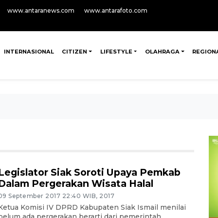
www.antaranews.com
www.antarafoto.com
INTERNASIONAL
CITIZEN
LIFESTYLE
OLAHRAGA
REGION
Legislator Siak Soroti Upaya Pemkab
Dalam Pergerakan Wisata Halal
09 September 2017 22:40 WIB, 2017
Ketua Komisi IV DPRD Kabupaten Siak Ismail menilai
belum ada pergerakan berarti dari pemerintah