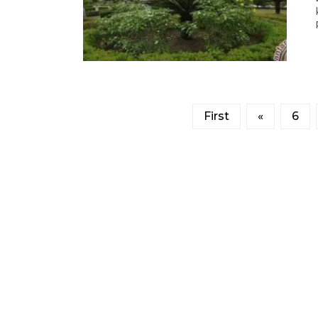
First
«
6