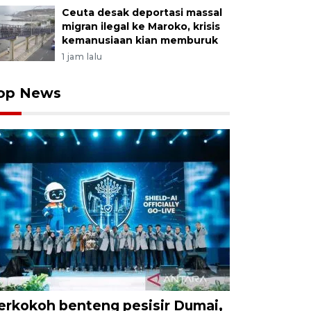
Ceuta desak deportasi massal
migran ilegal ke Maroko, krisis
kemanusiaan kian memburuk
1 jam lalu
op News
erkokoh benteng pesisir Dumai,