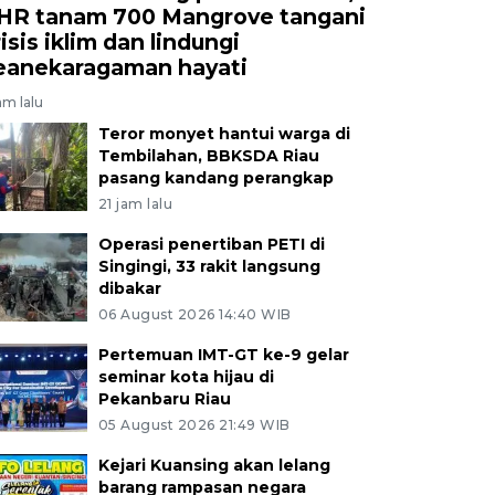
HR tanam 700 Mangrove tangani
isis iklim dan lindungi
eanekaragaman hayati
am lalu
Teror monyet hantui warga di
Tembilahan, BBKSDA Riau
pasang kandang perangkap
21 jam lalu
Operasi penertiban PETI di
Singingi, 33 rakit langsung
dibakar
06 August 2026 14:40 WIB
Pertemuan IMT-GT ke-9 gelar
seminar kota hijau di
Pekanbaru Riau
05 August 2026 21:49 WIB
Kejari Kuansing akan lelang
barang rampasan negara