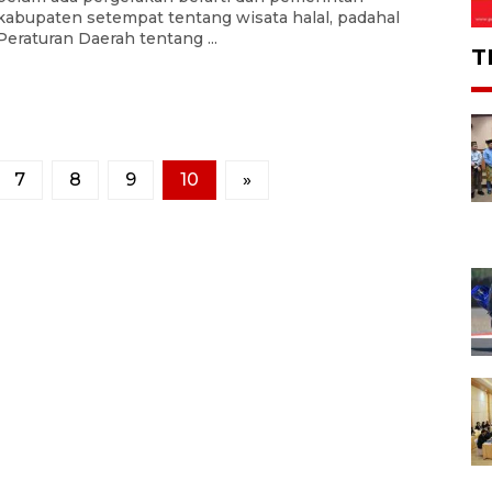
kabupaten setempat tentang wisata halal, padahal
Peraturan Daerah tentang ...
T
7
8
9
10
»