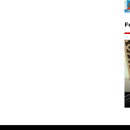
F
Penanaman 3000 batang
bakau merah di Dumai
20 September 2025 12:14 WIB