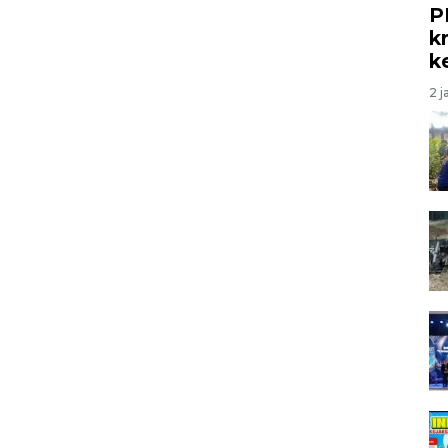
P
kr
k
2 j