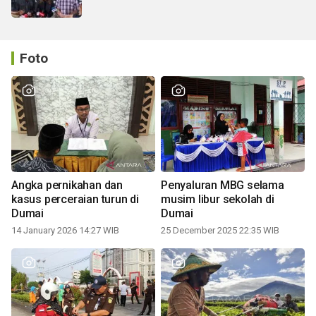
Foto
Angka pernikahan dan
Penyaluran MBG selama
kasus perceraian turun di
musim libur sekolah di
Dumai
Dumai
14 January 2026 14:27 WIB
25 December 2025 22:35 WIB