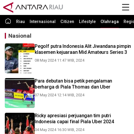
Riau
Internasional
Citizen
Lifestyle
Olahraga
Regi
Nasional
Pegolf putra Indonesia Alit Jiwandana pimpin
klasemen kejuaraan Mid Amateurs Series 3
08 May 2024 11:47 WIB, 2024
Para debutan bisa petik pengalaman
berharga di Piala Thomas dan Uber
07 May 2024 12:14 WIB, 2024
Ricky apresiasi perjuangan tim putri
Indonesia capai final Piala Uber 2024
04 May 2024 16:30 WIB, 2024