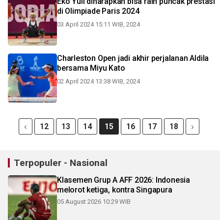
Eko Yuli diharapkan bisa raih puncak prestasi
di Olimpiade Paris 2024
03 April 2024 15:11 WIB, 2024
Charleston Open jadi akhir perjalanan Aldila
bersama Miyu Kato
02 April 2024 13:38 WIB, 2024
12
13
14
15
16
17
18
Terpopuler - Nasional
Klasemen Grup A AFF 2026: Indonesia
melorot ketiga, kontra Singapura
05 August 2026 10:29 WIB