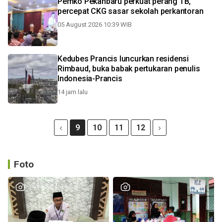
Pemko Pekanbaru perkuat perang TB,
percepat CKG sasar sekolah perkantoran
05 August 2026 10:39 WIB
Kedubes Prancis luncurkan residensi
Rimbaud, buka babak pertukaran penulis
Indonesia-Prancis
14 jam lalu
9
10
11
12
Foto