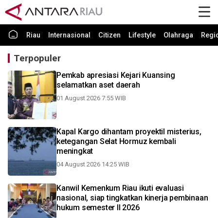
Riau
Internasional
Citizen
Lifestyle
Olahraga
Regi
Terpopuler
Pemkab apresiasi Kejari Kuansing
selamatkan aset daerah
01 August 2026 7:55 WIB
Kapal Kargo dihantam proyektil misterius,
ketegangan Selat Hormuz kembali
meningkat
04 August 2026 14:25 WIB
Kanwil Kemenkum Riau ikuti evaluasi
nasional, siap tingkatkan kinerja pembinaan
hukum semester II 2026