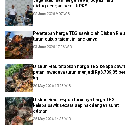
Jaga stabilitas harga sawit, Bupati Inhu
dialog dengan pemilik PKS
05 June 2026 9:07 WIB
Penetapan harga TBS sawit oleh Disbun Riau
turun cukup tajam, ini angkanya
03 June 2026 17:26 WIB
Disbun Riau tetapkan harga TBS kelapa sawit
petani swadaya turun menjadi Rp3.709,35 per
kg
26 May 2026 15:58 WIB
Disbun Riau respon turunnya harga TBS
kelapa sawit secara sepihak dengan surat
edaran
25 May 2026 14:35 WIB