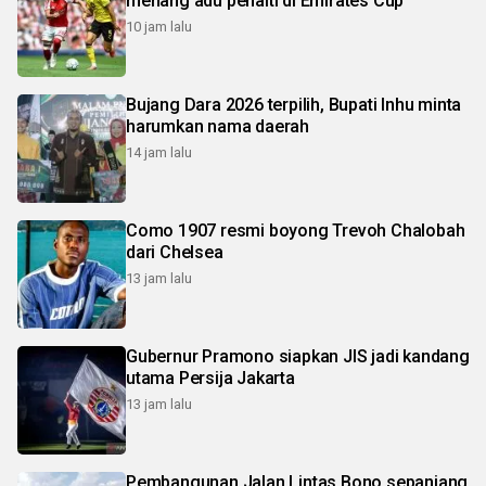
menang adu penalti di Emirates Cup
10 jam lalu
Bujang Dara 2026 terpilih, Bupati Inhu minta
harumkan nama daerah
14 jam lalu
Como 1907 resmi boyong Trevoh Chalobah
dari Chelsea
13 jam lalu
Gubernur Pramono siapkan JIS jadi kandang
utama Persija Jakarta
13 jam lalu
Pembangunan Jalan Lintas Bono sepanjang