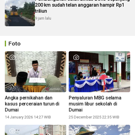
200 km sudah telan anggaran hampir Rp1
triliun
9 jam lalu
Foto
Angka pernikahan dan
Penyaluran MBG selama
kasus perceraian turun di
musim libur sekolah di
Dumai
Dumai
14 January 2026 14:27 WIB
25 December 2025 22:35 WIB