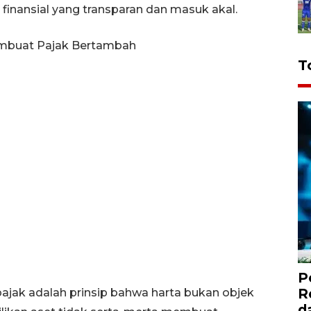
inansial yang transparan dan masuk akal.
embuat Pajak Bertambah
T
P
R
pajak adalah prinsip bahwa harta bukan objek
d