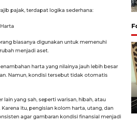
ib pajak, terdapat logika sederhana:
F
 Harta
seorang biasanya digunakan untuk memenuhi
rubah menjadi aset.
enambahan harta yang nilainya jauh lebih besar
an. Namun, kondisi tersebut tidak otomatis
Penanaman 3000 batang
bakau merah di Dumai
 lain yang sah, seperti warisan, hibah, atau
20 September 2025 12:14 WIB
Karena itu, pengisian kolom harta, utang, dan
onsisten agar gambaran kondisi finansial menjadi