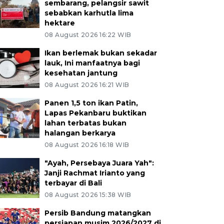
sembarang, pelangsir sawit
sebabkan karhutla lima
hektare
08 August 2026 16:22 WIB
Ikan berlemak bukan sekadar
lauk, Ini manfaatnya bagi
kesehatan jantung
08 August 2026 16:21 WIB
Panen 1,5 ton ikan Patin,
Lapas Pekanbaru buktikan
lahan terbatas bukan
halangan berkarya
08 August 2026 16:18 WIB
"Ayah, Persebaya Juara Yah":
Janji Rachmat Irianto yang
terbayar di Bali
08 August 2026 15:38 WIB
Persib Bandung matangkan
persiapan musim 2026/2027 di