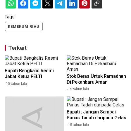
Tags:
KEMEKUM RIAU
Terkait
Bupati Bengkalis Resmi
Stok Beras Untuk Ramadhan
Jabat Ketua PELTI
n
Di Pekanbaru Aman
-15 tahun lalu
-15 tahun lalu
Bupati : Jangan Sampai
-
Panas Tadah daripada Gelas
-15 tahun lalu