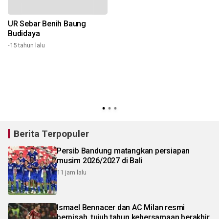
UR Sebar Benih Baung
Budidaya
-15 tahun lalu
-
Berita Terpopuler
Persib Bandung matangkan persiapan
musim 2026/2027 di Bali
11 jam lalu
Ismael Bennacer dan AC Milan resmi
berpisah, tujuh tahun kebersamaan berakhir