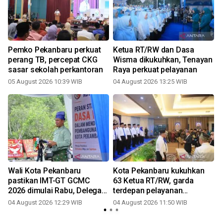
Pemko Pekanbaru perkuat
Ketua RT/RW dan Dasa
perang TB, percepat CKG
Wisma dikukuhkan, Tenayan
sasar sekolah perkantoran
Raya perkuat pelayanan
05 August 2026 10:39 WIB
04 August 2026 13:25 WIB
Wali Kota Pekanbaru
Kota Pekanbaru kukuhkan
pastikan IMT-GT GCMC
63 Ketua RT/RW, garda
2026 dimulai Rabu, Delegasi
terdepan pelayanan
tiga negara mulai
masyarakat
04 August 2026 12:29 WIB
04 August 2026 11:50 WIB
berdatangan