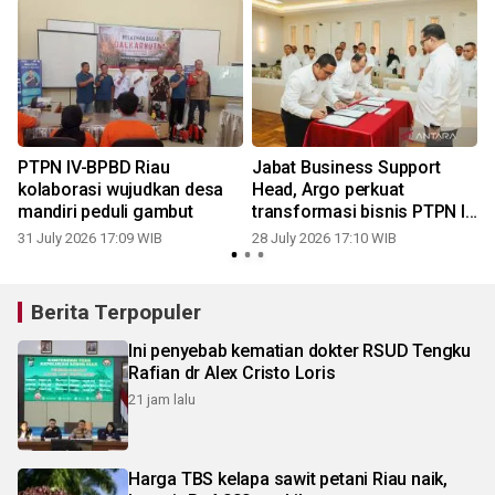
PTPN IV-BPBD Riau
Jabat Business Support
kolaborasi wujudkan desa
Head, Argo perkuat
mandiri peduli gambut
transformasi bisnis PTPN IV
Regional III
31 July 2026 17:09 WIB
28 July 2026 17:10 WIB
2
Berita Terpopuler
Ini penyebab kematian dokter RSUD Tengku
Rafian dr Alex Cristo Loris
21 jam lalu
Harga TBS kelapa sawit petani Riau naik,