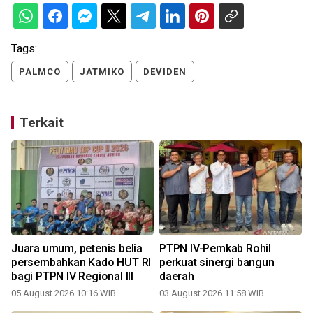
Tags:
PALMCO
JATMIKO
DEVIDEN
Terkait
Juara umum, petenis belia
PTPN IV-Pemkab Rohil
persembahkan Kado HUT RI
perkuat sinergi bangun
bagi PTPN IV Regional III
daerah
05 August 2026 10:16 WIB
03 August 2026 11:58 WIB
2