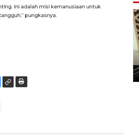
nting. Ini adalah misi kemanusiaan untuk
tangguh,” pungkasnya.
Penanaman 3000 batang
bakau merah di Dumai
20 September 2025 12:14 WIB