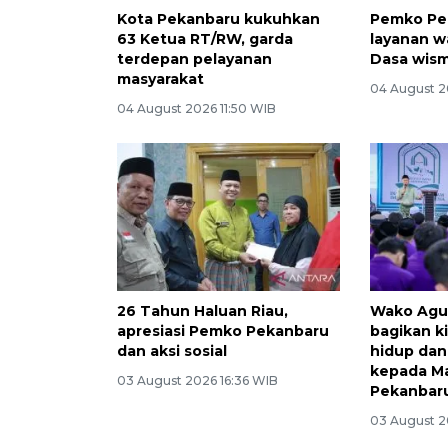
Kota Pekanbaru kukuhkan
Pemko Pe
63 Ketua RT/RW, garda
layanan w
terdepan pelayanan
Dasa wism
masyarakat
04 August 20
04 August 2026 11:50 WIB
26 Tahun Haluan Riau,
Wako Agu
apresiasi Pemko Pekanbaru
bagikan k
dan aksi sosial
hidup dan
kepada M
03 August 2026 16:36 WIB
Pekanbar
03 August 2