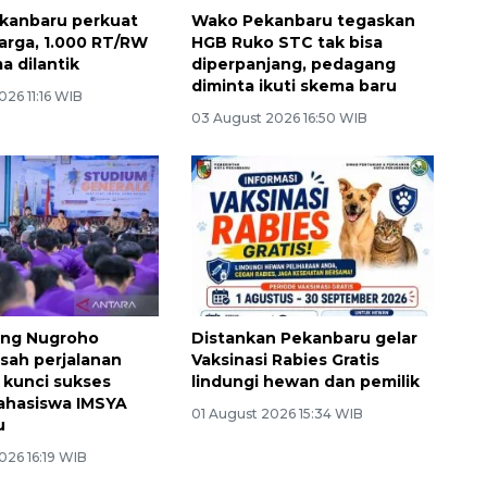
kanbaru perkuat
Wako Pekanbaru tegaskan
arga, 1.000 RT/RW
HGB Ruko STC tak bisa
a dilantik
diperpanjang, pedagang
diminta ikuti skema baru
26 11:16 WIB
03 August 2026 16:50 WIB
ng Nugroho
Distankan Pekanbaru gelar
isah perjalanan
Vaksinasi Rabies Gratis
 kunci sukses
lindungi hewan dan pemilik
ahasiswa IMSYA
01 August 2026 15:34 WIB
u
026 16:19 WIB