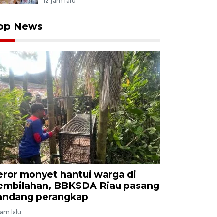
12 jam lalu
op News
eror monyet hantui warga di
embilahan, BBKSDA Riau pasang
andang perangkap
jam lalu