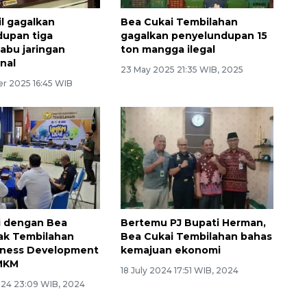
il gagalkan
Bea Cukai Tembilahan
upan tiga
gagalkan penyelundupan 15
sabu jaringan
ton mangga ilegal
onal
23 May 2025 21:35 WIB, 2025
r 2025 16:45 WIB
i dengan Bea
Bertemu PJ Bupati Herman,
jak Tembilahan
Bea Cukai Tembilahan bahas
iness Development
kemajuan ekonomi
MKM
18 July 2024 17:51 WIB, 2024
024 23:09 WIB, 2024