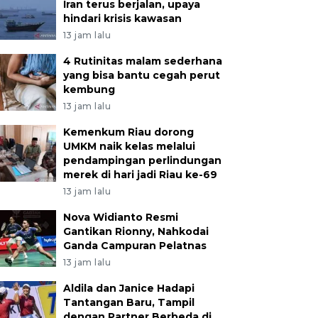
Iran terus berjalan, upaya
hindari krisis kawasan
13 jam lalu
4 Rutinitas malam sederhana
yang bisa bantu cegah perut
kembung
13 jam lalu
Kemenkum Riau dorong
UMKM naik kelas melalui
pendampingan perlindungan
merek di hari jadi Riau ke-69
13 jam lalu
Nova Widianto Resmi
Gantikan Rionny, Nahkodai
Ganda Campuran Pelatnas
13 jam lalu
Aldila dan Janice Hadapi
Tantangan Baru, Tampil
dengan Partner Berbeda di