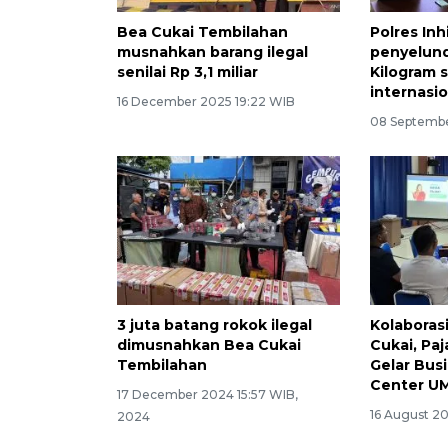
Bea Cukai Tembilahan
Polres Inh
musnahkan barang ilegal
penyelund
senilai Rp 3,1 miliar
Kilogram 
internasi
16 December 2025 19:22 WIB
08 Septembe
3 juta batang rokok ilegal
Kolaboras
dimusnahkan Bea Cukai
Cukai, Pa
Tembilahan
Gelar Bus
Center U
17 December 2024 15:57 WIB,
16 August 2
2024