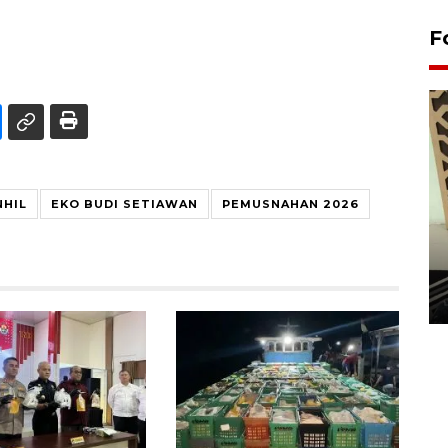
F
NHIL
EKO BUDI SETIAWAN
PEMUSNAHAN 2026
Penanaman 3000 batang
bakau merah di Dumai
20 September 2025 12:14 WIB