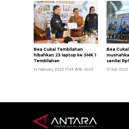
Bea Cukai Tembilahan
Bea Cukai
hibahkan 23 laptop ke SMK 1
musnahkan
Tembilahan
senilai Rp5
14 February 2023 17:49 WIB, 2023
13 July 2022