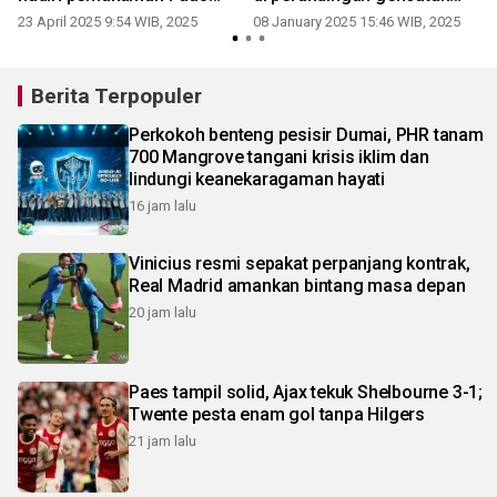
Fransiskus
senjata Gaza
23 April 2025 9:54 WIB, 2025
08 January 2025 15:46 WIB, 2025
Berita Terpopuler
Perkokoh benteng pesisir Dumai, PHR tanam
700 Mangrove tangani krisis iklim dan
lindungi keanekaragaman hayati
16 jam lalu
Vinicius resmi sepakat perpanjang kontrak,
Real Madrid amankan bintang masa depan
20 jam lalu
Paes tampil solid, Ajax tekuk Shelbourne 3-1;
Twente pesta enam gol tanpa Hilgers
21 jam lalu