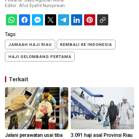
Editor :
Afut Syafril Nursyirwan
Tags:
JAMAAH HAJI RIAU
KEMBALI KE INDONESIA
HAJI GELOMBANG PERTAMA
Terkait
Jalani perawatan usai tiba
3.091 haji asal Provinsi Riau