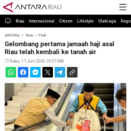
Riau
Internasional
Citizen
Lifestyle
Olahraga
Regi
ANTARA
Riau
Pmk
Gelombang pertama jamaah haji asal
Riau telah kembali ke tanah air
Rabu, 17 Juni 2026 19:57 WIB