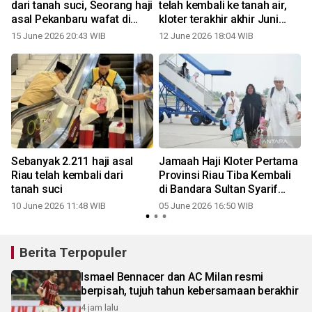
a
dari tanah suci, Seorang haji
telah kembali ke tanah air,
asal Pekanbaru wafat di
kloter terakhir akhir Juni
Batam
nanti
15 June 2026 20:43 WIB
12 June 2026 18:04 WIB
Sebanyak 2.211 haji asal
Jamaah Haji Kloter Pertama
Riau telah kembali dari
Provinsi Riau Tiba Kembali
tanah suci
di Bandara Sultan Syarif
Kasim II Pekanbaru
10 June 2026 11:48 WIB
05 June 2026 16:50 WIB
Berita Terpopuler
Ismael Bennacer dan AC Milan resmi
berpisah, tujuh tahun kebersamaan berakhir
4 jam lalu