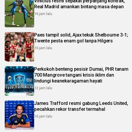
Vinicius resmi sepakat perpanjang kontrak,
Real Madrid amankan bintang masa depan
16 jam lalu
Paes tampil solid, Ajax tekuk Shelbourne 3-1;
Twente pesta enam gol tanpa Hilgers
16 jam lalu
Perkokoh benteng pesisir Dumai, PHR tanam
700 Mangrove tangani krisis iklim dan
lindungi keanekaragaman hayati
12 jam lalu
James Trafford resmi gabung Leeds United,
pecahkan rekor transfer termahal
16 jam lalu