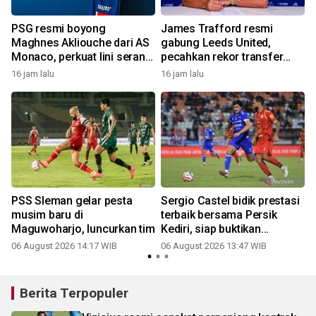
PSG resmi boyong
James Trafford resmi
Maghnes Akliouche dari AS
gabung Leeds United,
Monaco, perkuat lini serang
pecahkan rekor transfer
bertabur bintang
termahal
16 jam lalu
16 jam lalu
PSS Sleman gelar pesta
Sergio Castel bidik prestasi
,
musim baru di
terbaik bersama Persik
Maguwoharjo, luncurkan tim
Kediri, siap buktikan
ketajaman di musim baru
06 August 2026 14:17 WIB
06 August 2026 13:47 WIB
Berita Terpopuler