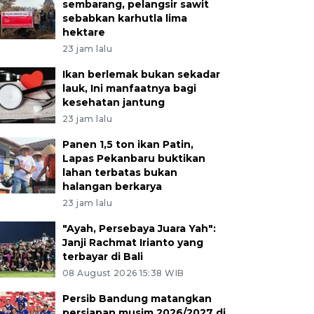
sembarang, pelangsir sawit
sebabkan karhutla lima
hektare
23 jam lalu
Ikan berlemak bukan sekadar
lauk, Ini manfaatnya bagi
kesehatan jantung
23 jam lalu
Panen 1,5 ton ikan Patin,
Lapas Pekanbaru buktikan
lahan terbatas bukan
halangan berkarya
23 jam lalu
"Ayah, Persebaya Juara Yah":
Janji Rachmat Irianto yang
terbayar di Bali
08 August 2026 15:38 WIB
Persib Bandung matangkan
persiapan musim 2026/2027 di