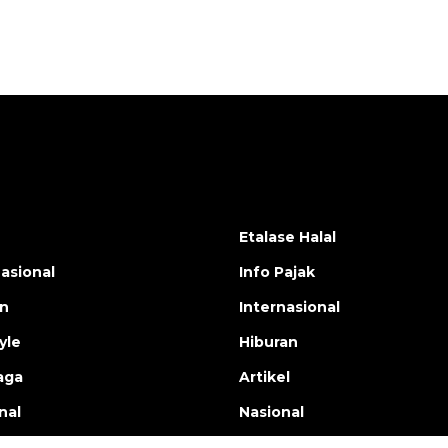
Etalase Halal
nasional
Info Pajak
en
Internasional
yle
Hiburan
aga
Artikel
nal
Nasional