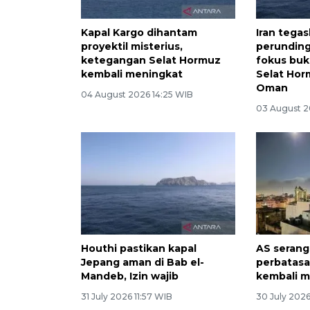
Kapal Kargo dihantam
Iran tega
proyektil misterius,
perundin
ketegangan Selat Hormuz
fokus buk
kembali meningkat
Selat Ho
Oman
04 August 2026 14:25 WIB
03 August 2
Houthi pastikan kapal
AS serang
Jepang aman di Bab el-
perbatasa
Mandeb, Izin wajib
kembali 
31 July 2026 11:57 WIB
30 July 2026