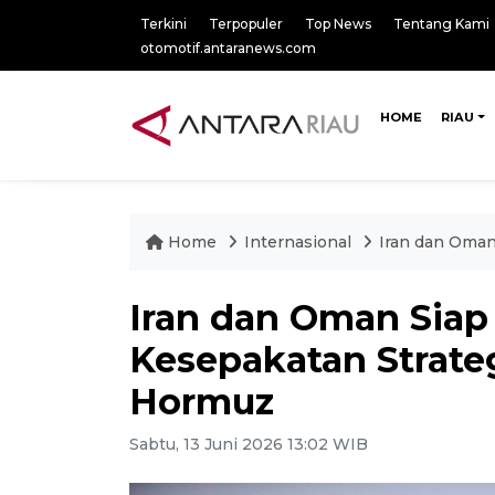
Terkini
Terpopuler
Top News
Tentang Kami
otomotif.antaranews.com
HOME
RIAU
Home
Internasional
Iran dan Oman
Iran dan Oman Si
Kesepakatan Strateg
Hormuz
Sabtu, 13 Juni 2026 13:02 WIB