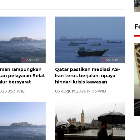
F
 Oman rampungkan
Qatar pastikan mediasi AS-
an pelayaran Selat
Iran terus berjalan, upaya
lur bersyarat
hindari krisis kawasan
026 9:53 WIB
05 August 2026 17:03 WIB
Penanaman 3000 batang
bakau merah di Dumai
20 September 2025 12:14 WIB