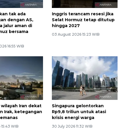
skan tak ada
Inggris terancam resesi jika
gan dengan AS,
Selat Hormuz tetap ditutup
a jalur aman di
hingga 2027
rmuz bersama
03 August 2026 15:23 WIB
026 16:55 WIB
 wilayah Iran dekat
Singapura gelontorkan
n Irak, ketegangan
Rp9,8 triliun untuk atasi
memanas
krisis energi warga
 15:43 WIB
30 July 2026 11:32 WIB