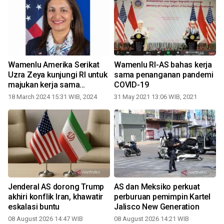
Wamenlu Amerika Serikat
Wamenlu RI-AS bahas kerja
Uzra Zeya kunjungi RI untuk
sama penanganan pandemi
n
majukan kerja sama
COVID-19
bilateral
18 March 2024 15:31 WIB, 2024
31 May 2021 13:06 WIB, 2021
Jenderal AS dorong Trump
AS dan Meksiko perkuat
akhiri konflik Iran, khawatir
perburuan pemimpin Kartel
eskalasi buntu
Jalisco New Generation
08 August 2026 14:47 WIB
08 August 2026 14:21 WIB