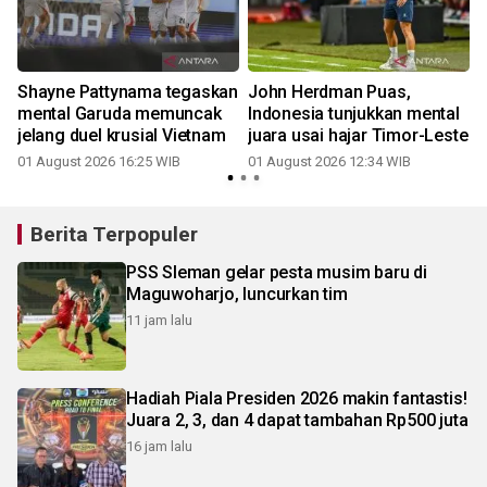
Shayne Pattynama tegaskan
John Herdman Puas,
mental Garuda memuncak
Indonesia tunjukkan mental
jelang duel krusial Vietnam
juara usai hajar Timor-Leste
01 August 2026 16:25 WIB
01 August 2026 12:34 WIB
2
Berita Terpopuler
PSS Sleman gelar pesta musim baru di
Maguwoharjo, luncurkan tim
11 jam lalu
Hadiah Piala Presiden 2026 makin fantastis!
Juara 2, 3, dan 4 dapat tambahan Rp500 juta
16 jam lalu