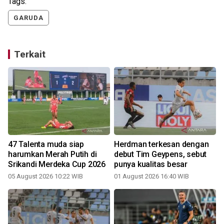
Tags:
GARUDA
Terkait
47 Talenta muda siap
Herdman terkesan dengan
harumkan Merah Putih di
debut Tim Geypens, sebut
Srikandi Merdeka Cup 2026
punya kualitas besar
05 August 2026 10:22 WIB
01 August 2026 16:40 WIB
3