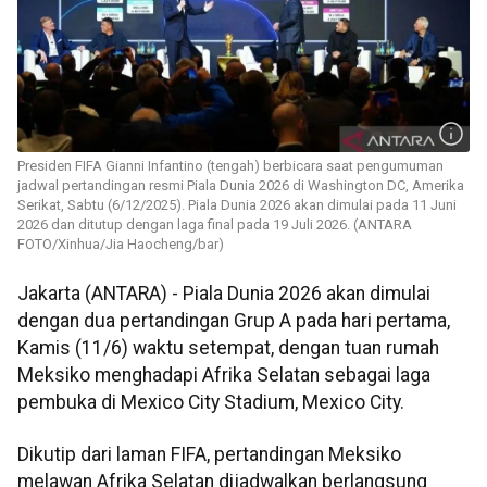
Presiden FIFA Gianni Infantino (tengah) berbicara saat pengumuman
jadwal pertandingan resmi Piala Dunia 2026 di Washington DC, Amerika
Serikat, Sabtu (6/12/2025). Piala Dunia 2026 akan dimulai pada 11 Juni
2026 dan ditutup dengan laga final pada 19 Juli 2026. (ANTARA
FOTO/Xinhua/Jia Haocheng/bar)
Jakarta (ANTARA) - Piala Dunia 2026 akan dimulai
dengan dua pertandingan Grup A pada hari pertama,
Kamis (11/6) waktu setempat, dengan tuan rumah
Meksiko menghadapi Afrika Selatan sebagai laga
pembuka di Mexico City Stadium, Mexico City.
Dikutip dari laman FIFA, pertandingan Meksiko
melawan Afrika Selatan dijadwalkan berlangsung