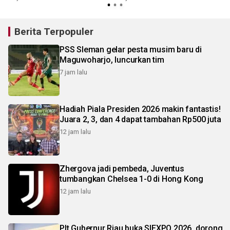
Berita Terpopuler
PSS Sleman gelar pesta musim baru di
Maguwoharjo, luncurkan tim
7 jam lalu
Hadiah Piala Presiden 2026 makin fantastis!
Juara 2, 3, dan 4 dapat tambahan Rp500 juta
12 jam lalu
Zhergova jadi pembeda, Juventus
tumbangkan Chelsea 1-0 di Hong Kong
12 jam lalu
Plt Gubernur Riau buka SIEXPO 2026, dorong