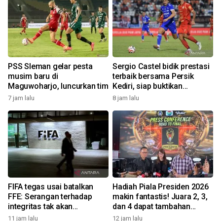
PSS Sleman gelar pesta
Sergio Castel bidik prestasi
,
musim baru di
terbaik bersama Persik
Maguwoharjo, luncurkan tim
Kediri, siap buktikan
ketajaman di musim baru
7 jam lalu
8 jam lalu
1
FIFA tegas usai batalkan
Hadiah Piala Presiden 2026
FFE: Serangan terhadap
makin fantastis! Juara 2, 3,
integritas tak akan
dan 4 dapat tambahan
ditoleransi
Rp500 juta
11 jam lalu
12 jam lalu