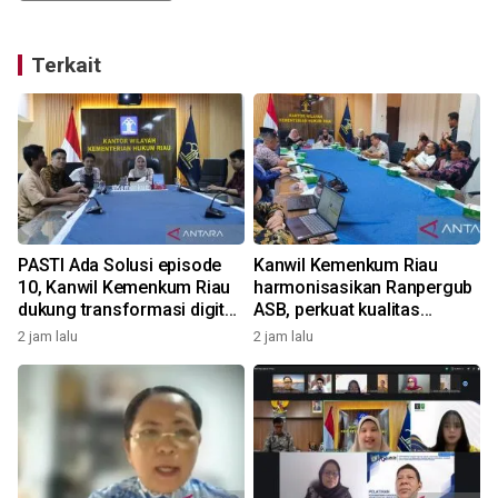
Terkait
PASTI Ada Solusi episode
Kanwil Kemenkum Riau
l
10, Kanwil Kemenkum Riau
harmonisasikan Ranpergub
dukung transformasi digital
ASB, perkuat kualitas
dan percepatan layanan
regulasi keuangan daerah
2 jam lalu
2 jam lalu
hukum