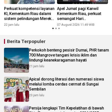
Perkuat kompetensi layanan
Apel Jumat pagi Kanwil
KI, Kemenkum Riau dalami
Kemenkum Riau, perkuat
sistem pelindungan Merek
semangat Hari
bersama DJKI
Pengayoman ke-81 dan
22 jam lalu
07 August 2026 11:49 WIB
kesiapan menuju WBBM
Berita Terpopuler
Perkokoh benteng pesisir Dumai, PHR tanam
700 Mangrove tangani krisis iklim dan
lindungi keanekaragaman hayati
21 jam lalu
Apical dorong literasi dan numerasi siswa
melalui lomba cerdas cermat di Sungai
Sembilan
23 jam lalu
Persija lengkapi Tim Kepelatihan di bawah