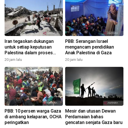
Iran tegaskan dukungan
PBB: Serangan Israel
untuk setiap keputusan
mengancam pendidikan
Palestina dalam proses
Anak Palestina di Gaza
negosiasi Gaza
20 jam lalu
20 jam lalu
PBB: 10 persen warga Gaza
Mesir dan utusan Dewan
di ambang kelaparan, OCHA
Perdamaian bahas
peringatkan
gencatan senjata Gaza baru