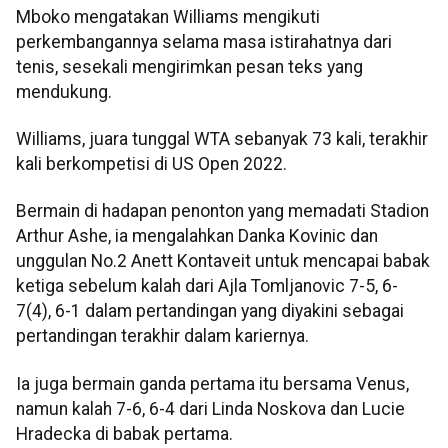
Mboko mengatakan Williams mengikuti
perkembangannya selama masa istirahatnya dari
tenis, sesekali mengirimkan pesan teks yang
mendukung.
Williams, juara tunggal WTA sebanyak 73 kali, terakhir
kali berkompetisi di US Open 2022.
Bermain di hadapan penonton yang memadati Stadion
Arthur Ashe, ia mengalahkan Danka Kovinic dan
unggulan No.2 Anett Kontaveit untuk mencapai babak
ketiga sebelum kalah dari Ajla Tomljanovic 7-5, 6-
7(4), 6-1 dalam pertandingan yang diyakini sebagai
pertandingan terakhir dalam kariernya.
Ia juga bermain ganda pertama itu bersama Venus,
namun kalah 7-6, 6-4 dari Linda Noskova dan Lucie
Hradecka di babak pertama.