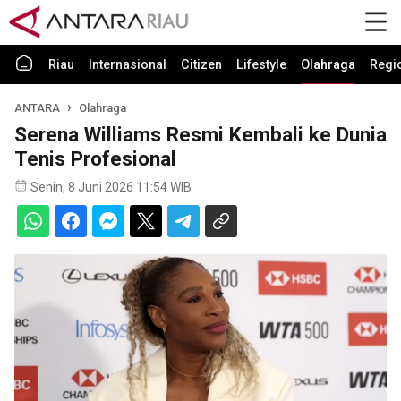
Riau
Internasional
Citizen
Lifestyle
Olahraga
Regi
ANTARA
Olahraga
Serena Williams Resmi Kembali ke Dunia
Tenis Profesional
Senin, 8 Juni 2026 11:54 WIB