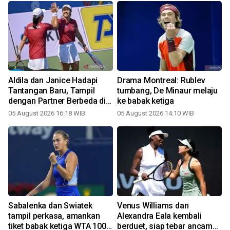
Aldila dan Janice Hadapi
Drama Montreal: Rublev
Tantangan Baru, Tampil
tumbang, De Minaur melaju
dengan Partner Berbeda di
ke babak ketiga
WTA 1000 Toronto
05 August 2026 16:18 WIB
05 August 2026 14:10 WIB
Sabalenka dan Swiatek
Venus Williams dan
tampil perkasa, amankan
Alexandra Eala kembali
tiket babak ketiga WTA 1000
berduet, siap tebar ancaman