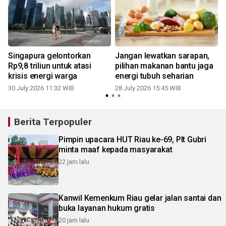
Singapura gelontorkan
Jangan lewatkan sarapan,
Rp9,8 triliun untuk atasi
pilihan makanan bantu jaga
krisis energi warga
energi tubuh seharian
30 July 2026 11:32 WIB
28 July 2026 15:45 WIB
2
Berita Terpopuler
Pimpin upacara HUT Riau ke-69, Plt Gubri
minta maaf kepada masyarakat
22 jam lalu
Kanwil Kemenkum Riau gelar jalan santai dan
buka layanan hukum gratis
20 jam lalu