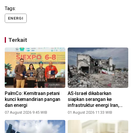
Tags:
ENERGI
Terkait
PalmCo: Kemitraan petani
AS-Israel dikabarkan
kunci kemandirian pangan
siapkan serangan ke
dan energi
infrastruktur energi Iran,
ketegangan memanas
07 August 2026 9:45 WIB
01 August 2026 11:33 WIB
2