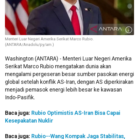
Menteri Luar Negeri Amerika Serikat Marco Rubio.
(ANTARA/Anadolu/py/am.)
Washington (ANTARA) - Menteri Luar Negeri Amerika
Serikat Marco Rubio mengatakan dunia akan
mengalami pergeseran besar sumber pasokan energi
global setelah konflik AS-Iran, dengan AS diperkirakan
menjadi pemasok energi lebih besar ke kawasan
Indo-Pasifik.
Baca juga:
Rubio Optimistis AS-Iran Bisa Capai
Kesepakatan Nuklir
Baca juga:
Rubio--Wang Kompak Jaga Stabilitas,