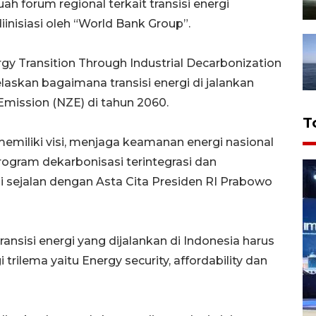
ah forum regional terkait transisi energi
diinisiasi oleh “World Bank Group”.
y Transition Through Industrial Decarbonization
askan bagaimana transisi energi di jalankan
mission (NZE) di tahun 2060.
T
emiliki visi, menjaga keamanan energi nasional
rogram dekarbonisasi terintegrasi dan
i sejalan dengan Asta Cita Presiden RI Prabowo
ansisi energi yang dijalankan di Indonesia harus
ilema yaitu Energy security, affordability dan