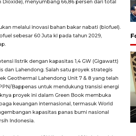
 Dioxide), menyumbang 66,86 persen dari total
kan melalui inovasi bahan bakar nabati (biofuel).
F
ofuel sebesar 60 Juta kl pada tahun 2029,
ap.
si listrik dengan kapasitas 1,4 GW (Gigawatt)
is dan Lahendong. Salah satu proyek strategis
k Geothermal Lahendong Unit 7 & 8 yang telah
PN/Bappenas untuk mendukung transisi energi
knya proyek ini dalam Green Book membuka
Penanaman 3000 batang
aga keuangan internasional, termasuk World
bakau merah di Dumai
ngembangan kapasitas panas bumi nasional
20 September 2025 12:14 WIB
sih Indonesia.