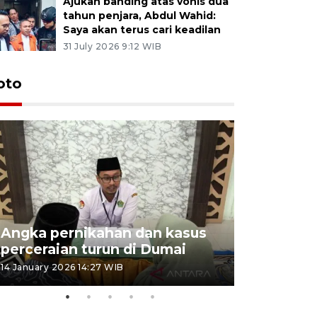
Ajukan banding atas vonis dua
tahun penjara, Abdul Wahid:
Saya akan terus cari keadilan
31 July 2026 9:12 WIB
oto
Angka pernikahan dan kasus
Penyalur
perceraian turun di Dumai
musim lib
14 January 2026 14:27 WIB
25 December 