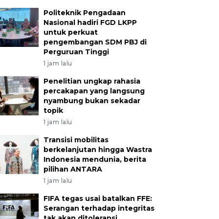
Politeknik Pengadaan
Nasional hadiri FGD LKPP
untuk perkuat
pengembangan SDM PBJ di
Perguruan Tinggi
1 jam lalu
Penelitian ungkap rahasia
percakapan yang langsung
nyambung bukan sekadar
topik
1 jam lalu
Transisi mobilitas
berkelanjutan hingga Wastra
Indonesia mendunia, berita
pilihan ANTARA
1 jam lalu
FIFA tegas usai batalkan FFE:
Serangan terhadap integritas
tak akan ditoleransi