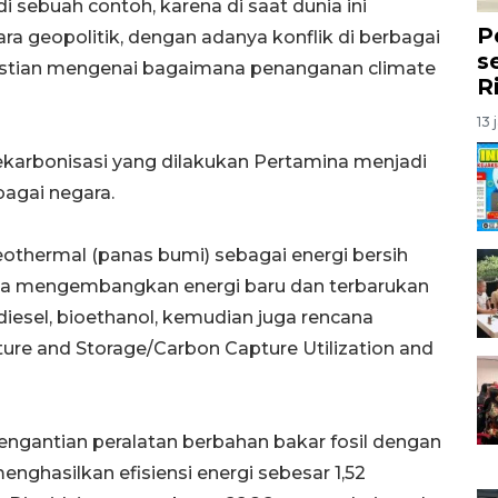
i sebuah contoh, karena di saat dunia ini
P
a geopolitik, dengan adanya konflik di berbagai
s
astian mengenai bagaimana penanganan climate
R
13 
dekarbonisasi yang dilakukan Pertamina menjadi
bagai negara.
thermal (panas bumi) sebagai energi bersih
juga mengembangkan energi baru dan terbarukan
odiesel, bioethanol, kemudian juga rencana
e and Storage/Carbon Capture Utilization and
engantian peralatan berbahan bakar fosil dengan
menghasilkan efisiensi energi sebesar 1,52