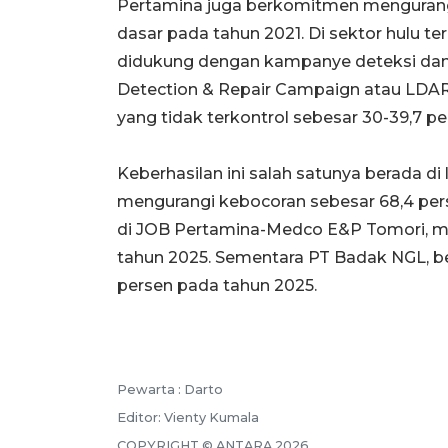
Pertamina juga berkomitmen mengurangi
dasar pada tahun 2021. Di sektor hulu te
didukung dengan kampanye deteksi dan 
Detection & Repair Campaign atau LDAR.
yang tidak terkontrol sebesar 30-39,7 pe
Keberhasilan ini salah satunya berada d
mengurangi kebocoran sebesar 68,4 per
di JOB Pertamina-Medco E&P Tomori, me
tahun 2025. Sementara PT Badak NGL, be
persen pada tahun 2025.
Pewarta :
Darto
Editor:
Vienty Kumala
COPYRIGHT ©
ANTARA
2026