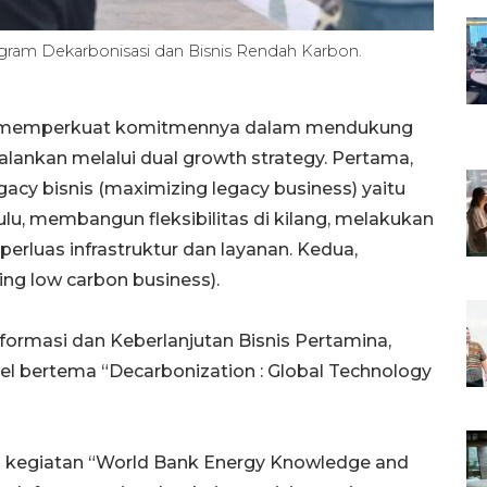
Program Dekarbonisasi dan Bisnis Rendah Karbon.
us memperkuat komitmennya dalam mendukung
dijalankan melalui dual growth strategy. Pertama,
y bisnis (maximizing legacy business) yaitu
lu, membangun fleksibilitas di kilang, melakukan
mperluas infrastruktur dan layanan. Kedua,
ng low carbon business).
formasi dan Keberlanjutan Bisnis Pertamina,
el bertema “Decarbonization : Global Technology
an kegiatan “World Bank Energy Knowledge and