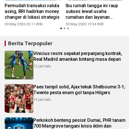
Permudah transaksi valuta
Ibu rumah tangga ini raup
asing, BRI hadirkan money
sukses lewat usaha
changer di lokasi strategis
rumahan dan layanan
BRILink
30 May 2026 20:11 WIB
30 May 2026 19:34 WIB
Berita Terpopuler
Vinicius resmi sepakat perpanjang kontrak,
Real Madrid amankan bintang masa depan
12 jam lalu
Paes tampil solid, Ajax tekuk Shelbourne 3-1;
Twente pesta enam gol tanpa Hilgers
13 jam lalu
Perkokoh benteng pesisir Dumai, PHR tanam
700 Mangrove tangani krisis iklim dan