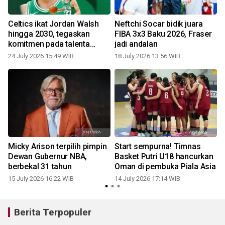
Celtics ikat Jordan Walsh
Neftchi Socar bidik juara
hingga 2030, tegaskan
FIBA 3x3 Baku 2026, Fraser
komitmen pada talenta
jadi andalan
muda
24 July 2026 15:49 WIB
18 July 2026 13:56 WIB
1
Micky Arison terpilih pimpin
Start sempurna! Timnas
Dewan Gubernur NBA,
Basket Putri U18 hancurkan
berbekal 31 tahun
Oman di pembuka Piala Asia
15 July 2026 16:22 WIB
14 July 2026 17:14 WIB
Berita Terpopuler