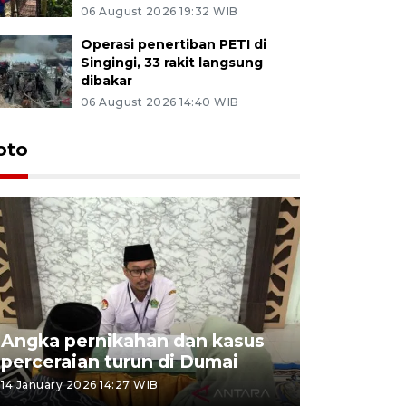
06 August 2026 19:32 WIB
Operasi penertiban PETI di
Singingi, 33 rakit langsung
dibakar
06 August 2026 14:40 WIB
oto
Angka pernikahan dan kasus
Penyalur
perceraian turun di Dumai
musim lib
14 January 2026 14:27 WIB
25 December 