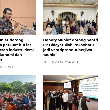
unief dorong
Hendry Munief dorong Santri
 perkuat buffer
PP Hidayatullah Pekanbaru
san industri demi
jadi Santripreneur berjiwa
ekonomi dan
tauhid
n
30 July 2026 13:54 WIB
 13:28 WIB