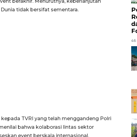
vent berakhir. Menurutnya, keberlanjutan
P
Dunia tidak bersifat sementara.
R
d
F
46 
si kepada TVRI yang telah menggandeng Polri
nilai bahwa kolaborasi lintas sektor
skan event berskala internasional.