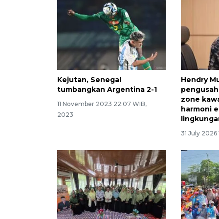
Kejutan, Senegal
Hendry M
tumbangkan Argentina 2-1
pengusaha
zone kawa
11 November 2023 22:07 WIB,
harmoni 
2023
lingkunga
31 July 2026