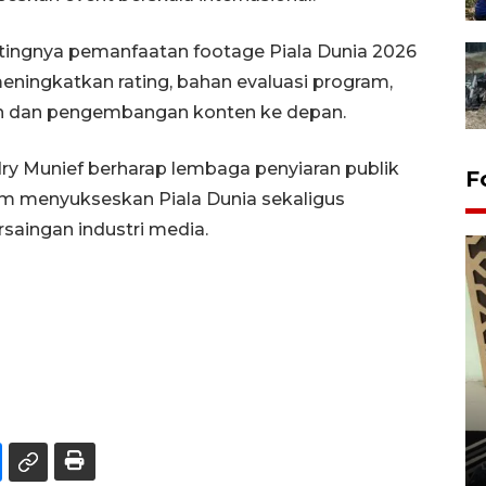
tingnya pemanfaatan footage Piala Dunia 2026
eningkatkan rating, bahan evaluasi program,
n dan pengembangan konten ke depan.
ry Munief berharap lembaga penyiaran publik
F
m menyukseskan Piala Dunia sekaligus
saingan industri media.
Penanaman 3000 batang
bakau merah di Dumai
20 September 2025 12:14 WIB