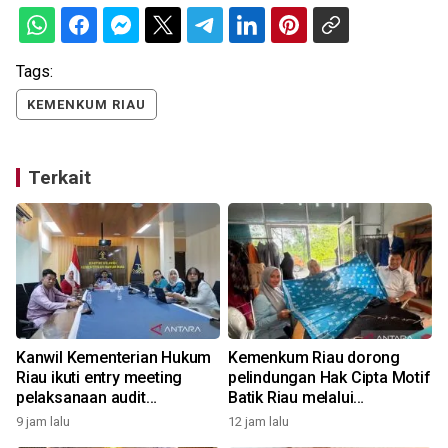
Tags:
KEMENKUM RIAU
Terkait
Kanwil Kementerian Hukum
Kemenkum Riau dorong
Riau ikuti entry meeting
pelindungan Hak Cipta Motif
pelaksanaan audit
Batik Riau melalui
pengelolaan keuangan TA
pendampingan rumah batik
9 jam lalu
12 jam lalu
2025
seroja kreatif