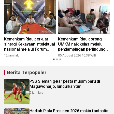
Kemenkum Riau perkuat
Kemenkum Riau dorong
t
sinergi Kekayaan Intelektual
UMKM naik kelas melalui
nasional melalui Forum
pendampingan perlindungan
Koordinasi KI Indonesia
merek di hari jadi Riau ke-69
12 jam lalu
05 August 2026 16:38 WIB
2026
Berita Terpopuler
PSS Sleman gelar pesta musim baru di
Maguwoharjo, luncurkan tim
9 jam lalu
Hadiah Piala Presiden 2026 makin fantastis!