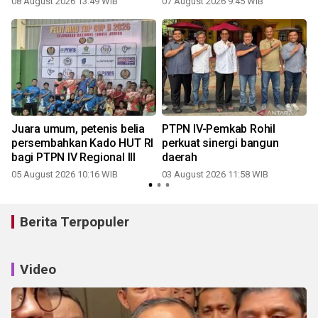
08 August 2026 13:49 WIB
07 August 2026 9:45 WIB
3
Juara umum, petenis belia
PTPN IV-Pemkab Rohil
persembahkan Kado HUT RI
perkuat sinergi bangun
bagi PTPN IV Regional III
daerah
05 August 2026 10:16 WIB
03 August 2026 11:58 WIB
2
Berita Terpopuler
Video