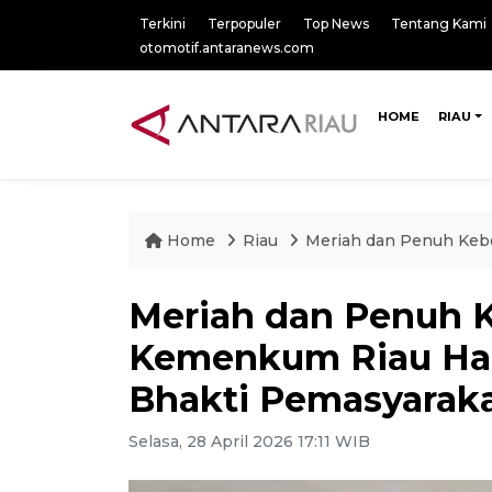
Terkini
Terpopuler
Top News
Tentang Kami
otomotif.antaranews.com
HOME
RIAU
Home
Riau
Meriah dan Penuh Kebe
Meriah dan Penuh 
Kemenkum Riau Hadi
Bhakti Pemasyaraka
Selasa, 28 April 2026 17:11 WIB