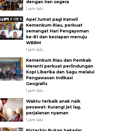
dengan Iran segera
1 jam lalu
Apel Jumat pagi Kanwil
Kemenkum Riau, perkuat
semangat Hari Pengayoman
ke-81 dan kesiapan menuju
WBBM
1 jam lalu
Kemenkum Riau dan Pemkab
Meranti perkuat perlindungan
Kopi Liberika dan Sagu melalui
Pengawasan Indikasi
Geografis
1 jam lalu
Waktu terbaik anak naik
pesawat: Kurangi jet lag,
perjalanan nyaman
1 jam lalu
Pistachio Bukan Sekadar