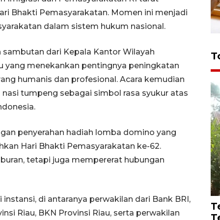
ri Bhakti Pemasyarakatan. Momen ini menjadi
yarakatan dalam sistem hukum nasional.
an sambutan dari Kepala Kantor Wilayah
T
au yang menekankan pentingnya peningkatan
yang humanis dan profesional. Acara kemudian
nasi tumpeng sebagai simbol rasa syukur atas
ndonesia.
engan penyerahan hadiah lomba domino yang
kan Hari Bhakti Pemasyarakatan ke-62.
hiburan, tetapi juga mempererat hubungan
i instansi, di antaranya perwakilan dari Bank BRI,
T
si Riau, BKN Provinsi Riau, serta perwakilan
T