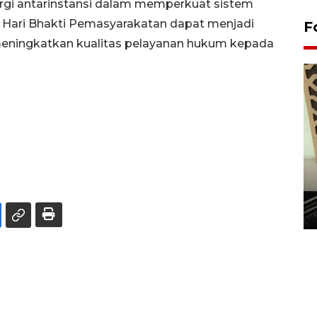
rgi antarinstansi dalam memperkuat sistem
n Hari Bhakti Pemasyarakatan dapat menjadi
F
s meningkatkan kualitas pelayanan hukum kepada
Penanaman 3000 batang
bakau merah di Dumai
20 September 2025 12:14 WIB