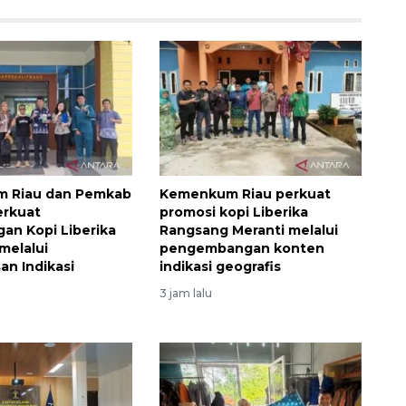
 Riau dan Pemkab
Kemenkum Riau perkuat
erkuat
promosi kopi Liberika
gan Kopi Liberika
Rangsang Meranti melalui
melalui
pengembangan konten
n Indikasi
indikasi geografis
3 jam lalu