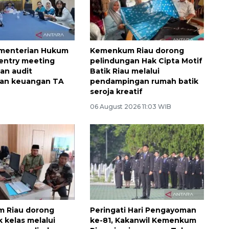
ementerian Hukum
Kemenkum Riau dorong
 entry meeting
pelindungan Hak Cipta Motif
an audit
Batik Riau melalui
aan keuangan TA
pendampingan rumah batik
seroja kreatif
06 August 2026 11:03 WIB
 Riau dorong
Peringati Hari Pengayoman
 kelas melalui
ke-81, Kakanwil Kemenkum