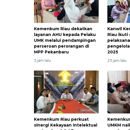
Kemenkum Riau dekatkan
Kanwil K
layanan AHU kepada Pelaku
Riau ikuti
UMK melalui pendampingan
pelaksana
perseroan perorangan di
pengelol
MPP Pekanbaru
2025
3 jam lalu
23 jam lalu
Kemenkum Riau perkuat
Kemenkum
sinergi Kekayaan Intelektual
UMKM naik