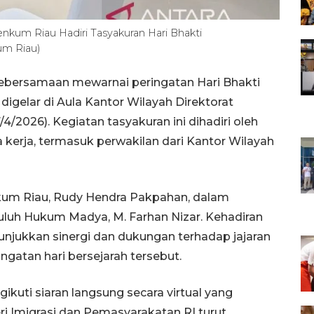
kum Riau Hadiri Tasyakuran Hari Bhakti
m Riau)
ebersamaan mewarnai peringatan Hari Bhakti
igelar di Aula Kantor Wilayah Direktorat
4/2026). Kegiatan tasyakuran ini dihadiri oleh
ra kerja, termasuk perwakilan dari Kantor Wilayah
kum Riau, Rudy Hendra Pakpahan, dalam
uluh Hukum Madya, M. Farhan Nizar. Kehadiran
jukkan sinergi dan dukungan terhadap jajaran
tan hari bersejarah tersebut.
kuti siaran langsung secara virtual yang
i Imigrasi dan Pemasyarakatan RI turut