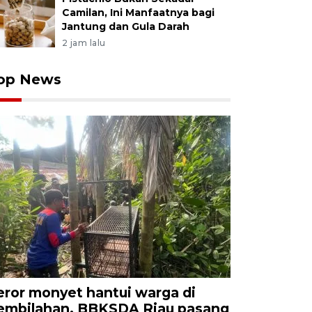
Camilan, Ini Manfaatnya bagi
Jantung dan Gula Darah
2 jam lalu
op News
eror monyet hantui warga di
embilahan, BBKSDA Riau pasang